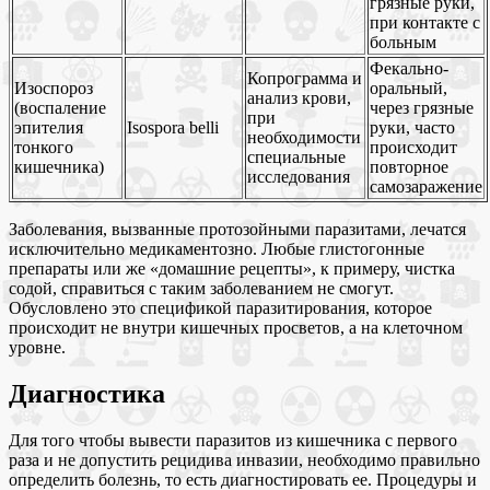
грязные руки,
при контакте с
больным
Фекально-
Копрограмма и
Изоспороз
оральный,
анализ крови,
(воспаление
через грязные
при
эпителия
Isospora belli
руки, часто
необходимости
тонкого
происходит
специальные
кишечника)
повторное
исследования
самозаражение
Заболевания, вызванные протозойными паразитами, лечатся
исключительно медикаментозно. Любые глистогонные
препараты или же «домашние рецепты», к примеру, чистка
содой, справиться с таким заболеванием не смогут.
Обусловлено это спецификой паразитирования, которое
происходит не внутри кишечных просветов, а на клеточном
уровне.
Диагностика
Для того чтобы вывести паразитов из кишечника с первого
раза и не допустить рецидива инвазии, необходимо правильно
определить болезнь, то есть диагностировать ее. Процедуры и