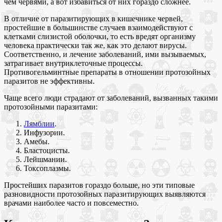
чем червями, а вот избавиться от них гораздо сложнее.
В отличие от паразитирующих в кишечнике червей,
простейшие в большинстве случаев взаимодействуют с
клетками слизистой оболочки, то есть вредят организму
человека практически так же, как это делают вирусы.
Соответственно, и лечение заболеваний, ими вызываемых,
затрагивает внутриклеточные процессы.
Противогельминтные препараты в отношении протозойных
паразитов не эффективны.
Чаще всего люди страдают от заболеваний, вызванных такими
протозойными паразитами:
Лямблии
.
Инфузории.
Амебы.
Бластоцисты.
Лейшмании.
Токсоплазмы.
Простейших паразитов гораздо больше, но эти типовые
разновидности протозойных паразитирующих выявляются
врачами наиболее часто и повсеместно.