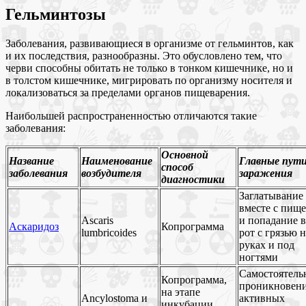
Гельминтозы
Заболевания, развивающиеся в организме от гельминтов, как
и их последствия, разнообразны. Это обусловлено тем, что
черви способны обитать не только в тонком кишечнике, но и
в толстом кишечнике, мигрировать по организму носителя и
локализоваться за пределами органов пищеварения.
Наибольшей распространенностью отличаются такие
заболевания:
Основной
Название
Наименование
Главные пут
способ
заболевания
возбудителя
заражения
диагностики
Заглатывание
вместе с пищ
Ascaris
и попадание в
Аскаридоз
Копрограмма
lumbricoides
рот с грязью н
руках и под
ногтями
Самостоятель
Копрограмма,
проникновен
на этапе
Ancylostoma и
активных
инкубации