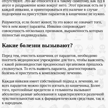
отсутствуют. Это же относится и к такому симптому, как зуд в
анусе и раздражение кожи вокруг него. Этот признак есть не у
каждой инвазии, и ориентироваться его наличие в случае
подозрения на присутствие паразитов в кишечнике не нужно.
Разумеется, если болит живот, то это вовсе не означает того,
что в нем живут паразиты. Инвазии сопровождает
совокупность нескольких признаков, выраженность которых
полностью индивидуальна.
Какие болезни вызывают?
Перед тем, очистить кишечник от паразитов, необходимо
посетить медицинское учреждение для того, чтобы выяснить,
с какой разновидностью вредоносных организмов пришлось
столкнуться. То есть выявить паразита, диагностировать
болезнь и приступить к комплексному лечению.
Каждая инвазия имеет собственный подход к лечению, не
всех паразитов можно просто изгнать из кишечника. Более
того, протозойные вредители и гельминты вызывают
абсолютно разные заболевания и характеризуются различной
чувствительностью как к фармацевтическим средствам, так и
к народным.