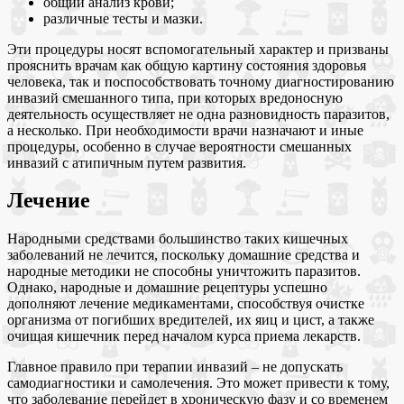
общий анализ крови;
различные тесты и мазки.
Эти процедуры носят вспомогательный характер и призваны
прояснить врачам как общую картину состояния здоровья
человека, так и поспособствовать точному диагностированию
инвазий смешанного типа, при которых вредоносную
деятельность осуществляет не одна разновидность паразитов,
а несколько. При необходимости врачи назначают и иные
процедуры, особенно в случае вероятности смешанных
инвазий с атипичным путем развития.
Лечение
Народными средствами большинство таких кишечных
заболеваний не лечится, поскольку домашние средства и
народные методики не способны уничтожить паразитов.
Однако, народные и домашние рецептуры успешно
дополняют лечение медикаментами, способствуя очистке
организма от погибших вредителей, их яиц и цист, а также
очищая кишечник перед началом курса приема лекарств.
Главное правило при терапии инвазий – не допускать
самодиагностики и самолечения. Это может привести к тому,
что заболевание перейдет в хроническую фазу и со временем