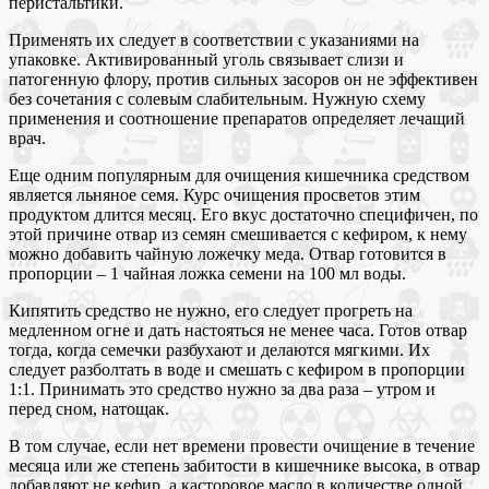
перистальтики.
Применять их следует в соответствии с указаниями на
упаковке. Активированный уголь связывает слизи и
патогенную флору, против сильных засоров он не эффективен
без сочетания с солевым слабительным. Нужную схему
применения и соотношение препаратов определяет лечащий
врач.
Еще одним популярным для очищения кишечника средством
является льняное семя. Курс очищения просветов этим
продуктом длится месяц. Его вкус достаточно специфичен, по
этой причине отвар из семян смешивается с кефиром, к нему
можно добавить чайную ложечку меда. Отвар готовится в
пропорции – 1 чайная ложка семени на 100 мл воды.
Кипятить средство не нужно, его следует прогреть на
медленном огне и дать настояться не менее часа. Готов отвар
тогда, когда семечки разбухают и делаются мягкими. Их
следует разболтать в воде и смешать с кефиром в пропорции
1:1. Принимать это средство нужно за два раза – утром и
перед сном, натощак.
В том случае, если нет времени провести очищение в течение
месяца или же степень забитости в кишечнике высока, в отвар
добавляют не кефир, а касторовое масло в количестве одной