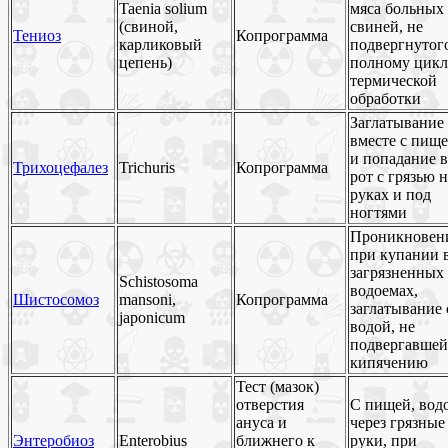
Taenia solium
мяса больных
(свиной,
свиней, не
Тениоз
Копрограмма
карликовый
подвергнутог
цепень)
полному цикл
термической
обработки
Заглатывание
вместе с пищ
и попадание в
Трихоцефалез
Trichuris
Копрограмма
рот с грязью н
руках и под
ногтями
Проникновен
при купании 
загрязненных
Schistosoma
водоемах,
Шистосомоз
mansoni,
Копрограмма
заглатывание 
japonicum
водой, не
подвергавшей
кипячению
Тест (мазок)
отверстия
С пищей, вод
ануса и
через грязные
Энтеробиоз
Enterobius
ближнего к
руки, при