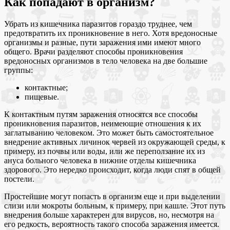
Как попадают в организм?
Убрать из кишечника паразитов гораздо труднее, чем
предотвратить их проникновение в него. Хотя вредоносные
организмы и разные, пути заражения ими имеют много
общего. Врачи разделяют способы проникновения
вредоносных организмов в тело человека на две большие
группы:
контактные;
пищевые.
К контактным путям заражения относятся все способы
проникновения паразитов, неимеющие отношения к их
заглатыванию человеком. Это может быть самостоятельное
внедрение активных личинок червей из окружающей среды, к
примеру, из почвы или воды, или же переползание их из
ануса больного человека в нижние отделы кишечника
здорового. Это нередко происходит, когда люди спят в общей
постели.
Простейшие могут попасть в организм еще и при выделении
слизи или мокроты больным, к примеру, при кашле. Этот путь
внедрения больше характерен для вирусов, но, несмотря на
его редкость, вероятность такого способа заражения имеется.