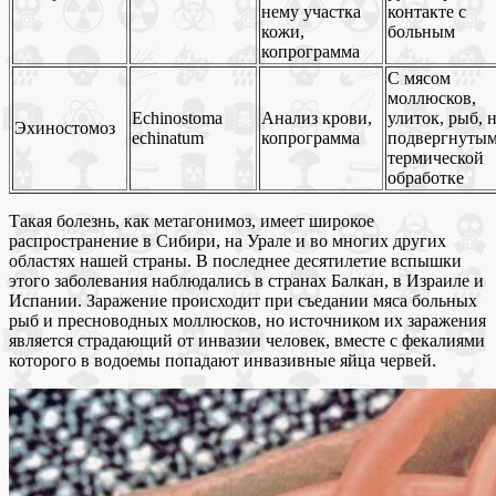
нему участка
контакте с
кожи,
больным
копрограмма
С мясом
моллюсков,
Echinostoma
Анализ крови,
улиток, рыб, 
Эхиностомоз
echinatum
копрограмма
подвергнуты
термической
обработке
Такая болезнь, как метагонимоз, имеет широкое
распространение в Сибири, на Урале и во многих других
областях нашей страны. В последнее десятилетие вспышки
этого заболевания наблюдались в странах Балкан, в Израиле и
Испании. Заражение происходит при съедании мяса больных
рыб и пресноводных моллюсков, но источником их заражения
является страдающий от инвазии человек, вместе с фекалиями
которого в водоемы попадают инвазивные яйца червей.