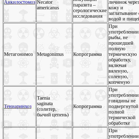
Анкилостомоз
Necator
личинок чере
паразита –
americanus
кожу и
серологические
заглатывание 
исследования
водой и пище
При
употреблении
рыбы, не
прошедшей
полную
Метагонимоз
Metagonimus
Копрограмма
термическую
обработку,
включая
вяленую,
соленую,
копченую
При
употреблении
Taenia
говядины не
saginata
Тениаринхоз
Копрограмма
подвергнутой
(солитер,
полной
бычий цепень)
термической
обработке
При
употреблении