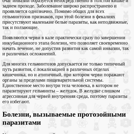
очаг инвазии образуется непосредственно в толстой кишке и
заднем проходе. Заболевание широко распространено и
проявляется однозначно. Помимо общих для всех
гельминтозов признаков, при этой болезни в фекалиях
присутствуют маленькие белые паразиты, как неподвижные,
так и ползающие.
Появляются черви в кале практически сразу по завершении
инкубационного этапа болезни, что позволяет своевременно
начать лечение, не допустив развития как самой инвазии, так
и различных осложнений.
Для многих гельминтозов допускается не только типичный
путь развития, с локализацией в различных отделах
кишечника, но и атипичный, при котором черви поражают
органы за пределами пищеварительной системы.
Единственное место внутри тела человека, в котором не
паразитируют гельминты – желудок. В желудке слишком
агрессивная для червей внутренняя среда, поэтому паразиты
его избегают.
Болезни, вызываемые протозойными
паразитами