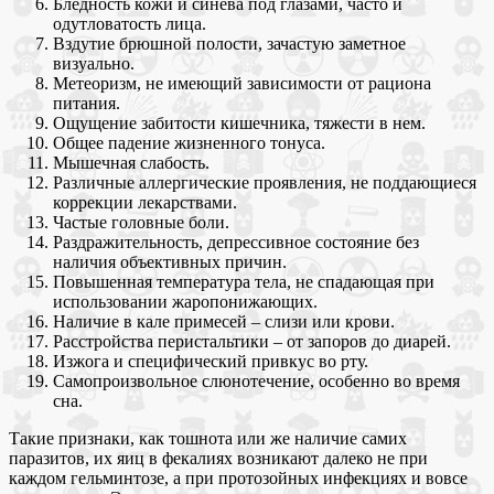
Бледность кожи и синева под глазами, часто и
одутловатость лица.
Вздутие брюшной полости, зачастую заметное
визуально.
Метеоризм, не имеющий зависимости от рациона
питания.
Ощущение забитости кишечника, тяжести в нем.
Общее падение жизненного тонуса.
Мышечная слабость.
Различные аллергические проявления, не поддающиеся
коррекции лекарствами.
Частые головные боли.
Раздражительность, депрессивное состояние без
наличия объективных причин.
Повышенная температура тела, не спадающая при
использовании жаропонижающих.
Наличие в кале примесей – слизи или крови.
Расстройства перистальтики – от запоров до диарей.
Изжога и специфический привкус во рту.
Самопроизвольное слюнотечение, особенно во время
сна.
Такие признаки, как тошнота или же наличие самих
паразитов, их яиц в фекалиях возникают далеко не при
каждом гельминтозе, а при протозойных инфекциях и вовсе