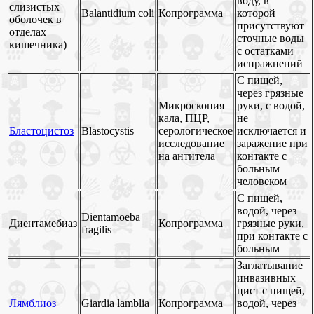
воду, в
слизистых
Balantidium coli
Копрограмма
которой
оболочек в
присутствуют
отделах
сточные воды
кишечника)
с остатками
испражнений
С пищей,
через грязные
Микроскопия
руки, с водой,
кала, ПЦР,
не
Бластоцистоз
Blastocystis
серологическое
исключается и
исследование
заражение при
на антитела
контакте с
больным
человеком
С пищей,
водой, через
Dientamoeba
Диентамебиаз
Копрограмма
грязные руки,
fragilis
при контакте с
больным
Заглатывание
инвазивных
цист с пищей,
Лямблиоз
Giardia lamblia
Копрограмма
водой, через