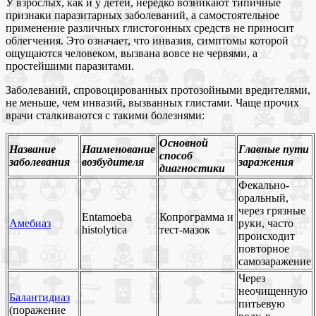
У взрослых, как и у детей, нередко возникают типичные
признаки паразитарных заболеваний, а самостоятельное
применение различных глистогонных средств не приносит
облегчения. Это означает, что инвазия, симптомы которой
ощущаются человеком, вызвана вовсе не червями, а
простейшими паразитами.
Заболеваний, спровоцированных протозойными вредителями,
не меньше, чем инвазий, вызванных глистами. Чаще прочих
врачи сталкиваются с такими болезнями:
Основной
Название
Наименование
Главные пути
способ
заболевания
возбудителя
заражения
диагностики
Фекально-
оральный,
через грязные
Entamoeba
Копрограмма и
Амебиаз
руки, часто
histolytica
тест-мазок
происходит
повторное
самозаражение
Через
неочищенную
Балантидиаз
питьевую
(поражение