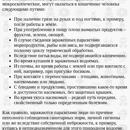
микроскопические, могут оказаться в кишечнике человека
следующими путями:
При наличии грязи на руках и под ногтями, к примеру,
после работы в земле.
При употреблении в пищу плохо вымытых продуктов –
фруктов, зелени, овощей.
В случае съедания зараженных паразитами
морепродуктов, рыбы или мяса, не подвергавшихся
полному циклу термической обработки.
Вследствие питья воды, не подвергавшейся кипячению.
Во время купания в зараженных водоемах.
Из почвы, во время работы с землей или при контакте с
ней, например, при прогулке босиком.
При контакте с переносчиками – птицами, животными,
насекомыми или людьми.
С блюдами и продуктами, простоявшими какое-то время
в доступности насекомых, без защитных крышек.
Во время укуса насекомых – редкий путь передачи,
свойственный только определенным болезням.
Как правило, заражаются паразитами люди по причине
неполного соблюдения санитарных норм, личной гигиены
или же вследствие собственной небрежности, к примеру,
купаясь в непредназначенном для этого природном водоеме.