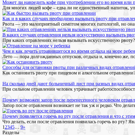
Может ли навредить кофе при употреблении его во время или 
Для многих людей кофе – едва ли не единственный напиток, упо
Как и в каких случаях необходимо вызывать рвоту при отравле
Рвота — это малоприятный симптом многих патологий, но она п
В каких случаях отравления нельзя искусственно вызывать рво
При каких отравлениях нельзя вызывать искусственную рвоту? О
Чем и как лечить отравившегося во время отдыха на море ребе
Лето — пора долгожданных отпусков, отдыха и, конечно же, п
Способы для остановки рвоты при различных видах отравлени
Как остановить рвоту при пищевом и алкогольном отравлении?
На сколько дней дают больничный лист при разных видах отра
При сильном отравлении человек утрачивает работоспособност
Почему возможен запор после перенесенного человеком отрав
Запор после отравления возникает не так уж и редко. Что дел
Почему появляется горечь во рту после отравления и что с этим
Что делать, если после отравления появилась горечь во рту? 
1
2
3
4
5
…
9
»
Разделы