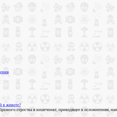
?
чения
?
й в животе?
бразного отростка в кишечнике, приводящее к осложнениям, на