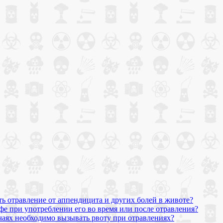
ь отравление от аппендицита и других болей в животе?
фе при употреблении его во время или после отравления?
учаях необходимо вызывать рвоту при отравлениях?