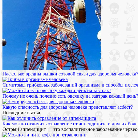
Насколько вредны вышки сотовой связи для здоровья человека
Симптомы грибковых заболеваний организма и способы их ле
Почему не очень полезно есть овсянку на завтрак каждый день
Какую опасность для здоровья человека представляет асбест?
Последние статьи
Как можно отличить отравление от аппендицита и других боле
Острый аппендицит — это воспалительное заболевание червео