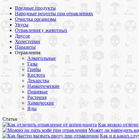
Вредные продукты
Народные рецепты при отравлениях
Очистка организма
Укусы
Отравления у животных
Другое
Холестерин
Паразиты
Отравления
Алкогольные
Газы
Грибы
Кислота
Лекарства
Наркотические
Пищевые
Растения
Химические
Яды
Статьи
Как можно отличит
Может ли навредить ко
Как и в каких сл