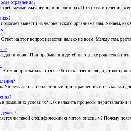
после отравления?
требляемый ежедневно, и не один раз. По утрам, в течение всег
ниях?
омогает вывести из человеческого организма яды. Узнаем, как 
ту?
твет на этот вопрос известен далеко не всем. Между тем, рвота 
нка?
оездки к морю. При пребывании детей на отдыхе родителей инте
й
 Этим вопросом задаются все без исключения люди, столкнувши
вления?
ь. Узнаем, дают ли больничный при отравлении, и на сколько д
ления?
ать в домашних условиях? Как наладить процессы перистальтики 
 делать?
Является ли такой специфический симптом опасным? Почему появ