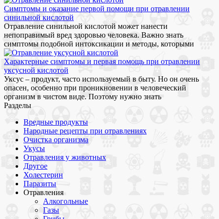
Симптомы и оказание первой помощи при отравлении
синильной кислотой
Отравление синильной кислотой может нанести
непоправимый вред здоровью человека. Важно знать
симптомы подобной интоксикации и методы, которыми
Характерные симптомы и первая помощь при отравлении
уксусной кислотой
Уксус – продукт, часто используемый в быту. Но он очень
опасен, особенно при проникновении в человеческий
организм в чистом виде. Поэтому нужно знать
Разделы
Вредные продукты
Народные рецепты при отравлениях
Очистка организма
Укусы
Отравления у животных
Другое
Холестерин
Паразиты
Отравления
Алкогольные
Газы
Грибы