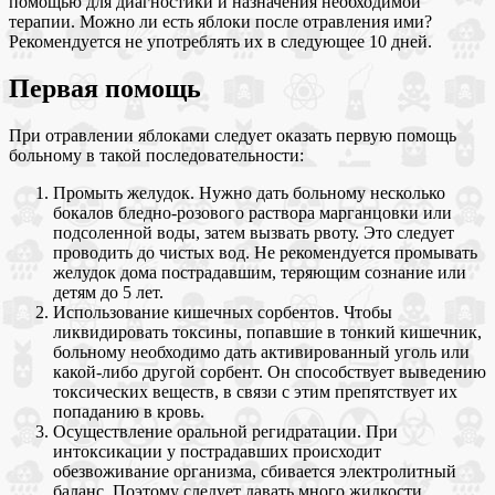
помощью для диагностики и назначения необходимой
терапии. Можно ли есть яблоки после отравления ими?
Рекомендуется не употреблять их в следующее 10 дней.
Первая помощь
При отравлении яблоками следует оказать первую помощь
больному в такой последовательности:
Промыть желудок. Нужно дать больному несколько
бокалов бледно-розового раствора марганцовки или
подсоленной воды, затем вызвать рвоту. Это следует
проводить до чистых вод. Не рекомендуется промывать
желудок дома пострадавшим, теряющим сознание или
детям до 5 лет.
Использование кишечных сорбентов. Чтобы
ликвидировать токсины, попавшие в тонкий кишечник,
больному необходимо дать активированный уголь или
какой-либо другой сорбент. Он способствует выведению
токсических веществ, в связи с этим препятствует их
попаданию в кровь.
Осуществление оральной регидратации. При
интоксикации у пострадавших происходит
обезвоживание организма, сбивается электролитный
баланс. Поэтому следует давать много жидкости.