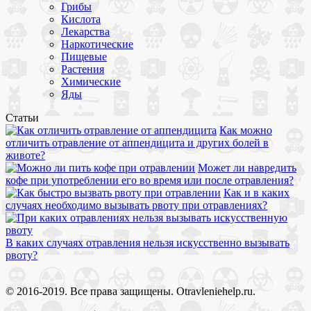
Грибы
Кислота
Лекарства
Наркотические
Пищевые
Растения
Химические
Яды
Статьи
Как можно
отличить отравление от аппендицита и других болей в
животе?
Может ли навредить
кофе при употреблении его во время или после отравления?
Как и в каких
случаях необходимо вызывать рвоту при отравлениях?
В каких случаях отравления нельзя искусственно вызывать
рвоту?
© 2016-2019. Все права защищены. Otravleniehelp.ru.