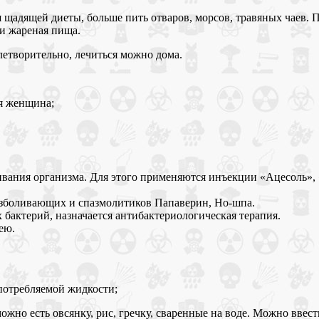
 щадящей диеты, больше пить отваров, морсов, травяных чаев.
 и жареная пища.
летворительно, лечиться можно дома.
ая женщина;
ивания организма. Для этого применяются инъекции «Ацесоль», 
езболивающих и спазмолитиков Папаверин, Но-шпа.
бактерий, назначается антибактериологическая терапия.
ею.
употребляемой жидкости;
ожно есть овсянку, рис, гречку, сваренные на воде. Можно ввес