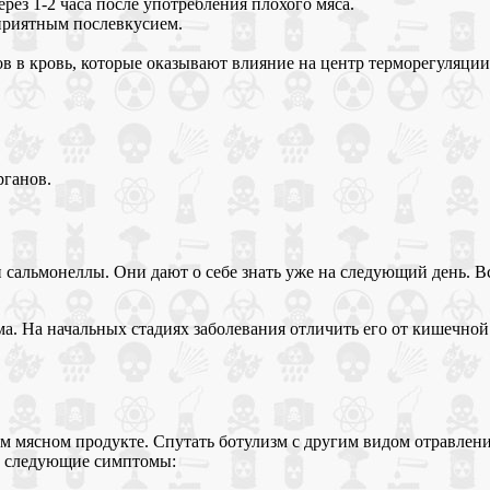
ез 1-2 часа после употребления плохого мяса.
еприятным послевкусием.
в в кровь, которые оказывают влияние на центр терморегуляции
рганов.
и сальмонеллы. Они дают о себе знать уже на следующий день. 
а. На начальных стадиях заболевания отличить его от кишечно
ем мясном продукте. Спутать ботулизм с другим видом отравлен
т следующие симптомы: