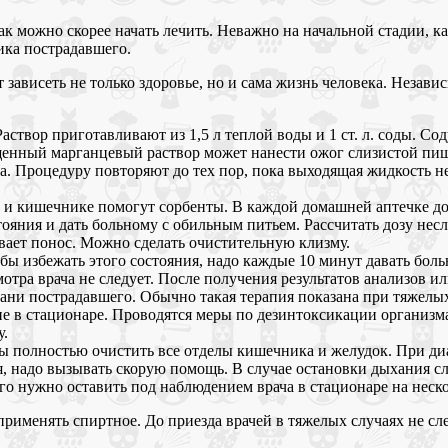
к можно скорее начать лечить. Неважно на начальной стадии, к
ика пострадавшего.
т зависеть не только здоровье, но и сама жизнь человека. Нез
створ приготавливают из 1,5 л теплой воды и 1 ст. л. соды. С
щенный марганцевый раствор может нанести ожог слизистой пищ
а. Процедуру повторяют до тех пор, пока выходящая жидкость не
ке и кишечнике помогут сорбенты. В каждой домашней аптечке 
яния и дать больному с обильным питьем. Рассчитать дозу несло
ивает понос. Можно сделать очистительную клизму.
бы избежать этого состояния, надо каждые 10 минут давать боль
тра врача не следует. После получения результатов анализов и
ани пострадавшего. Обычно такая терапия показана при тяжелых
е в стационаре. Проводятся меры по дезинтоксикации организм
у.
бы полностью очистить все отделы кишечника и желудок. При ди
 надо вызывать скорую помощь. В случае остановки дыхания сл
о нужно оставить под наблюдением врача в стационаре на неск
именять спиртное. До приезда врачей в тяжелых случаях не сле