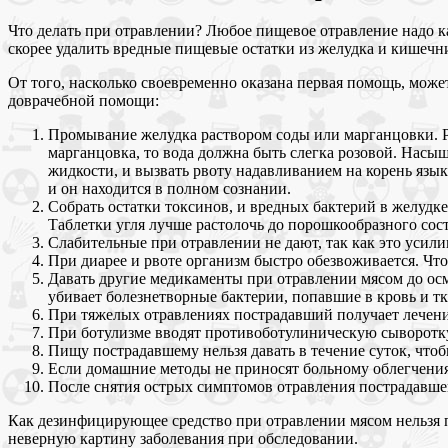
Что делать при отравлении? Любое пищевое отравление надо ка
скорее удалить вредные пищевые остатки из желудка и кишечн
От того, насколько своевременно оказана первая помощь, може
доврачебной помощи:
Промывание желудка раствором соды или марганцовки. Ра
марганцовка, то вода должна быть слегка розовой. Насы
жидкости, и вызвать рвоту надавливанием на корень язык
и он находится в полном сознании.
Собрать остатки токсинов, и вредных бактерий в желуд
Таблетки угля лучше растолочь до порошкообразного состо
Слабительные при отравлении не дают, так как это усил
При диарее и рвоте организм быстро обезвоживается. Что
Давать другие медикаменты при отравлении мясом до осмо
убивает болезнетворные бактерии, попавшие в кровь и тк
При тяжелых отравлениях пострадавший получает лечени
При ботулизме вводят противоботулиническую сыворотк
Пищу пострадавшему нельзя давать в течение суток, что
Если домашние методы не приносят больному облегчения,
После снятия острых симптомов отравления пострадавшег
Как дезинфицирующее средство при отравлении мясом нельзя пр
неверную картину заболевания при обследовании.