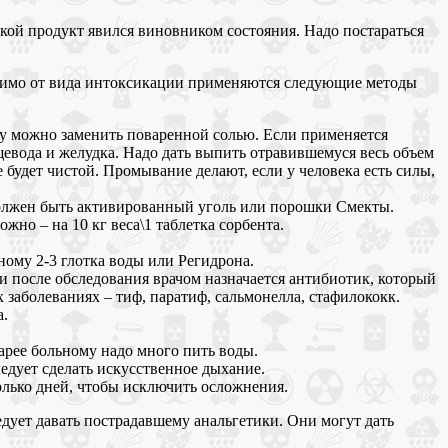
акой продукт явился виновником состояния. Надо постараться
ависимо от вида интоксикации применяются следующие методы
оду можно заменить поваренной солью. Если применяется
евода и желудка. Надо дать выпить отравившемуся весь объем
 будет чистой. Промывание делают, если у человека есть силы,
должен быть активированный уголь или порошки Смекты.
жно – на 10 кг веса\1 таблетка сорбента.
ному 2-3 глотка воды или Регидрона.
ли после обследования врачом назначается антибиотик, который
 заболеваниях – тиф, паратиф, сальмонелла, стафилококк.
а.
арее больному надо много пить воды.
едует сделать искусственное дыхание.
олько дней, чтобы исключить осложнения.
дует давать пострадавшему анальгетики. Они могут дать