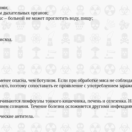
ами;
м дыхательных органов;
с – больной не может проглотить воду, пищу;
исход.
нее опасна, чем ботулизм. Если при обработке мяса не соблюд
долго, поэтому сопоставить ее проявление с употреблением зара
чиваются лимфоузлы тонкого кишечника, печень и селезенка. На
нием сознания. Течение болезни осложняется другими инфекция
ческие антитела.