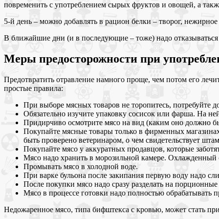
повременить с употреблением сырых фруктов и овощей, а такж
5-й день – можно добавлять в рацион белки – творог, нежирное 
В ближайшие дни (и в последующие – тоже) надо отказыватьс
Меры предосторожности при употребле
Предотвратить отравление намного проще, чем потом его лечит
простые правила:
При выборе мясных товаров не торопитесь, потребуйте д
Обязательно изучите упаковку сосисок или фарша. На ней 
Придирчиво осмотрите мясо на вид (каким оно должно бы
Покупайте мясные товары только в фирменных магазинах
быть проверено ветеринаром, о чем свидетельствует штам
Покупайте мясо у аккуратных продавцов, которые заботят
Мясо надо хранить в морозильной камере. Охлажденный с
Промывать мясо в холодной воде.
При варке бульона после закипания первую воду надо слив
После покупки мясо надо сразу разделать на порционные 
Мясо в процессе готовки надо полностью обрабатывать 
Недожаренное мясо, типа бифштекса с кровью, может стать пр