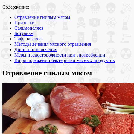
Содержание:
Отравление гнилым мясом
Признаки
Сальмонеллез
Ботулизм
Тиф, паратиф
Методы лечения мясного отравления
Диета после лечения
Меры предосторожности при употреблении
Виды поражений бактериями мясных продуктов
Отравление гнилым мясом