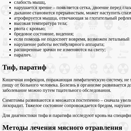
слабость мышц,
нарушается зрение – появляется сетка, двоение перед глаз
дыхание становится прерывистым, может наступить спаз
атрофируется мышца, отвечающая за глотательный рефлек
высокая температура тела;
рвота с кровью;
бредовое состояние, видения;
если помощь не подоспеет вовремя, возможен летальный 
нарушение работы вестибулярного аппарата;
расширенные зрачки не изменяются на свету;
паралич.
Тиф, паратиф
Кишечная инфекция, поражающая лимфатическую систему, не ме
пищу от больного человека. Болезнь в организме развивается 
заболевание можно путем тщательного обследования.
Симптомы развиваются и множатся постепенно – сначала увели
лихорадит. Тяжелое состояние сопровождается бредом, наруше
Для диагностики тифа и паратифа исследуют кровь на специфи
Методы лечения мясного отравления