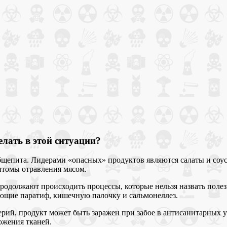
елать в этой ситуации?
бщепита. Лидерами «опасных» продуктов являются салаты и соу
мптомы отравления мясом.
продолжают происходить процессы, которые нельзя назвать поле
ающие паратиф, кишечную палочку и сальмонеллез.
рий, продукт может быть заражен при забое в антисанитарных 
ожения тканей.