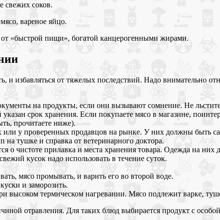
е свежих соков.
мясо, вареное яйцо.
я от «быстрой пищи», богатой канцерогенными жирами.
нии
ь, и избавляться от тяжелых последствий. Надо внимательно отн
окументы на продукты, если они вызывают сомнение. Не льстите
указан срок хранения. Если покупаете мясо в магазине, поинтере
ть, прочитаете ниже).
 или у проверенных продавцов на рынке. У них должны быть с
п на тушке и справка от ветеринарного доктора.
ся о чистоте прилавка и места хранения товара. Одежда на них 
вежий кусок надо использовать в течение суток.
ать, мясо промывать, и варить его во второй воде.
куски и заморозить.
при высоком термическом нагревании. Мясо подлежит варке, ту
ичиной отравления. Для таких блюд выбирается продукт с особо