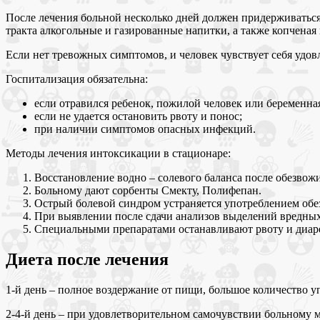
После лечения больной несколько дней должен придерживаться
тракта алкогольные и газированные напитки, а также копченая
Если нет тревожных симптомов, и человек чувствует себя удов
Госпитализация обязательна:
если отравился ребенок, пожилой человек или беременн
если не удается остановить рвоту и понос;
при наличии симптомов опасных инфекций.
Методы лечения интоксикации в стационаре:
Восстановление водно – солевого баланса после обезвож
Больному дают сорбенты Смекту, Полифепан.
Острый болевой синдром устраняется употреблением об
При выявлении после сдачи анализов выделений вредных 
Специальными препаратами останавливают рвоту и диар
Диета после лечения
1-й день – полное воздержание от пищи, большое количество 
2-4-й день – при удовлетворительном самочувствии больному м