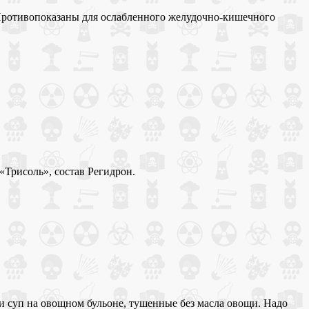
 Противопоказаны для ослабленного желудочно-кишечного
«Трисоль», состав Регидрон.
ти суп на овощном бульоне, тушенные без масла овощи. Надо