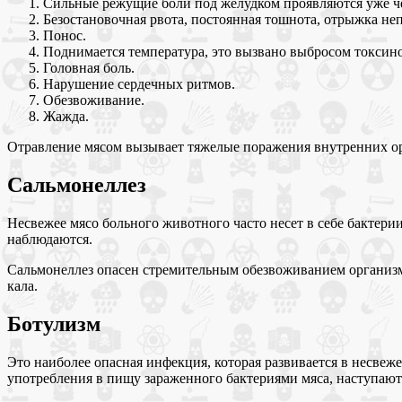
Сильные режущие боли под желудком проявляются уже чер
Безостановочная рвота, постоянная тошнота, отрыжка н
Понос.
Поднимается температура, это вызвано выбросом токсино
Головная боль.
Нарушение сердечных ритмов.
Обезвоживание.
Жажда.
Отравление мясом вызывает тяжелые поражения внутренних о
Сальмонеллез
Несвежее мясо больного животного часто несет в себе бактери
наблюдаются.
Сальмонеллез опасен стремительным обезвоживанием организм
кала.
Ботулизм
Это наиболее опасная инфекция, которая развивается в несвеж
употребления в пищу зараженного бактериями мяса, наступаю