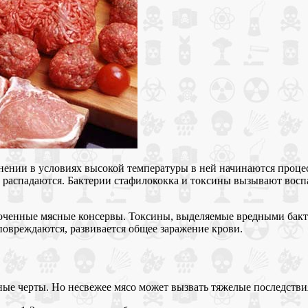
ении в условиях высокой температуры в ней начинаются процес
а распадаются. Бактерии стафилококка и токсины вызывают восп
оченные мясные консервы. Токсины, выделяемые вредными бакте
 повреждаются, развивается общее заражение крови.
е черты. Но несвежее мясо может вызвать тяжелые последстви