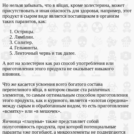
Но нельзя забывать, что в яйцах, кроме холестерина, может
присутствовать и иная опасность для здоровья, например, этот
продукт в сыром виде является поставщиком в организм
таких паразитов, как:
Острицы.
Лямблии.
Солитер.
Гельминты.
Ленточный червь и так далее.
А вот на холестерин как раз способ употребления или
приготовления этого продукта не оказывает никакого
влияния.
Что же касается усвоения всего богатого состава
перепелиного яйца, в котором свыше ста различных
элементов, то самым оптимальным способом приготовления
этого продукта, как и куриного, является «золотая середина»
между сырым и обработанным видом, то есть приготовление
«всмятку» или «в мешочек».
Яичница «глазунья» также представляет собой
полуготовность продукта, при которой потенциальные
паразиты уже погибают, а микроэлементы не подвергаются