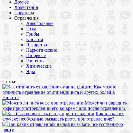
Другое
Холестерин
Паразиты
Отравления
Алкогольные
Газы
Грибы
Кислота
Лекарства
Наркотические
Пищевые
Растения
Химические
Яды
Статьи
Как можно
отличить отравление от аппендицита и других болей в
животе?
Может ли навредить
кофе при употреблении его во время или после отравления?
Как и в каких
случаях необходимо вызывать рвоту при отравлениях?