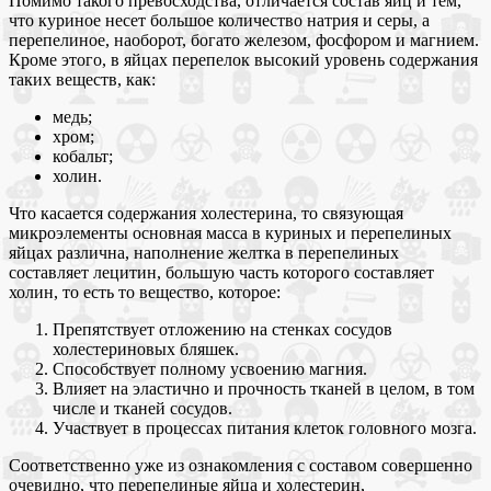
Помимо такого превосходства, отличается состав яиц и тем,
что куриное несет большое количество натрия и серы, а
перепелиное, наоборот, богато железом, фосфором и магнием.
Кроме этого, в яйцах перепелок высокий уровень содержания
таких веществ, как:
медь;
хром;
кобальт;
холин.
Что касается содержания холестерина, то связующая
микроэлементы основная масса в куриных и перепелиных
яйцах различна, наполнение желтка в перепелиных
составляет лецитин, большую часть которого составляет
холин, то есть то вещество, которое:
Препятствует отложению на стенках сосудов
холестериновых бляшек.
Способствует полному усвоению магния.
Влияет на эластично и прочность тканей в целом, в том
числе и тканей сосудов.
Участвует в процессах питания клеток головного мозга.
Соответственно уже из ознакомления с составом совершенно
очевидно, что перепелиные яйца и холестерин,