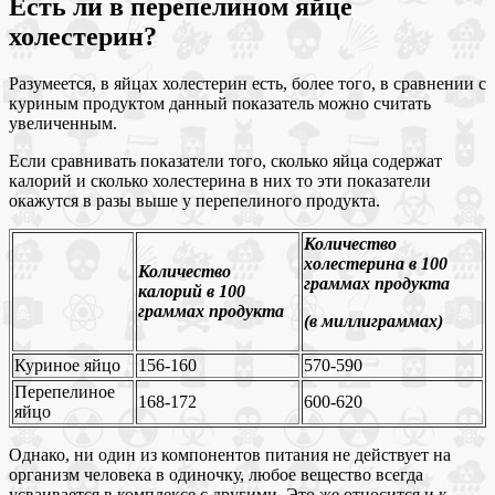
Есть ли в перепелином яйце
холестерин?
Разумеется, в яйцах холестерин есть, более того, в сравнении с
куриным продуктом данный показатель можно считать
увеличенным.
Если сравнивать показатели того, сколько яйца содержат
калорий и сколько холестерина в них то эти показатели
окажутся в разы выше у перепелиного продукта.
Количество
холестерина в 100
Количество
граммах продукта
калорий в 100
граммах продукта
(в миллиграммах)
Куриное яйцо
156-160
570-590
Перепелиное
168-172
600-620
яйцо
Однако, ни один из компонентов питания не действует на
организм человека в одиночку, любое вещество всегда
усваивается в комплексе с другими. Это же относится и к