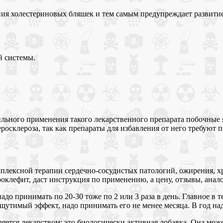
ния холестериновых бляшек и тем самым предупреждает развитие
й системы.
льного применения такого лекарственного препарата побочные 
росклероза, так как препараты для избавления от него требуют 
плексной терапии сердечно-сосудистых патологий, ожирения, х
оклефит, даст инструкция по применению, а цену, отзывы, анало
адо принимать по 20-30 тоже по 2 или 3 раза в день. Главное в 
щутимый эффект, надо принимать его не менее месяца. В год на
ляется лекарством: это биологически активная добавка. Она може