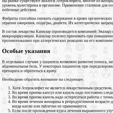
На рынке существуют аналоги Атероклефита, многие из котор
уровень холестерина в организме. Применение статинов для п
побочные действия.
Фибраты способны снижать содержание в крови органических ж
терапии ожирения, подагры, диабета. Их категорически запре
В состав лекарства Капилар (производится компанией Эвалар)
микроциркуляции. Капилар полезно принимать при повышении у
противопоказано при аллергических реакциях на его компонен
Особые указания
В отдельных случаях у пациента возможно развитие поноса, за
абдоминальная боль. У некоторых пациентов при передозировке
препарата и обратиться к врачу.
Необходимо обратить внимание на следующее.
Хотя Атероклефит не является лекарственным средством, 
Во время приема капсул или капель надо постоянно след
Во время приема капель надо остерегаться работы с точ
Во время лечения женщины в репродуктивном возрасте д
когда капли или таблетки не принимаются.
Если после прохождения курса лечения выраженного улучш