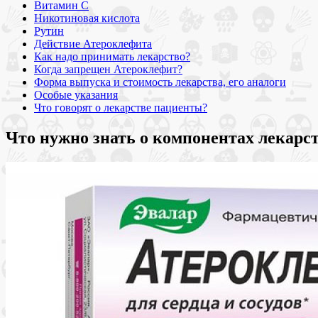
Витамин С
Никотиновая кислота
Рутин
Действие Атероклефита
Как надо принимать лекарство?
Когда запрещен Атероклефит?
Форма выпуска и стоимость лекарства, его аналоги
Особые указания
Что говорят о лекарстве пациенты?
Что нужно знать о компонентах лекарс