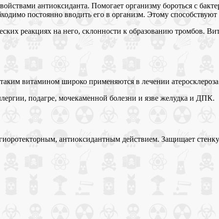
 свойствами антиоксиданта. Помогает организму бороться с бакте
бходимо постоянно вводить его в организм. Этому способствуют
ских реакциях на него, склонности к образованию тромбов. Вит
 таким витамином широко применяются в лечении атеросклероза
лергии, подагре, мочекаменной болезни и язве желудка и ДПК.
нгиоротекторным, антиоксидантным действием. Защищает стенку 