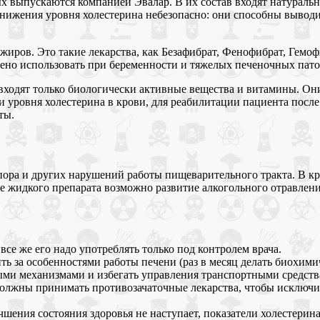
ых выпускаются компанией Эвалар. В их состав входят натурал
онижения уровня холестерина небезопасно: они способны вывод
иров. Это такие лекарства, как Безафибрат, Фенофибрат, Гемо
щено использовать при беременности и тяжелых печеночных пато
 входят только биологически активные вещества и витамины. О
ровня холестерина в крови, для реабилитации пациента после 
ты.
пора и других нарушений работы пищеварительного тракта. В кра
 жидкого препарата возможно развитие алкогольного отравления
все же его надо употреблять только под контролем врача.
ить за особенностями работы печени (раз в месяц делать биохим
ными механизмами и избегать управления транспортными средства
олжны принимать противозачаточные лекарства, чтобы исключит
ения состояния здоровья не наступает, показатели холестерина