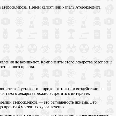
 атеросклероза. Прием капсул или капель Атероклефита
явления не возникают. Компоненты этого лекарства безопасны
постоянного приема.
ронической усталости и продолжительном воздействии на
ги такого лекарства можно встретить в интернете.
терапии атеросклероза — это регулярность приема. Это
до пройти 4 месячных курса лечения.
т использоваться только в качестве вспомогательного средства