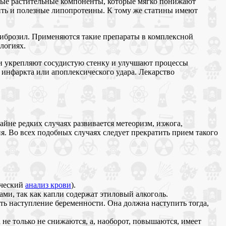
ьные растительные компоненты, которые мягко понижают
ить и полезные липопротеины. К тому же статины имеют
фиброзил. Применяются такие препараты в комплексной
логиях.
ни укрепляют сосудистую стенку и улучшают процессы
инфаркта или апоплексического удара. Лекарство
йне редких случаях развивается метеоризм, изжога,
. Во всех подобных случаях следует прекратить прием такого
ический
анализ крови
).
ми, так как капли содержат этиловый алкоголь.
ь наступление беременности. Она должна наступить тогда,
 не только не снижаются, а, наоборот, повышаются, имеет