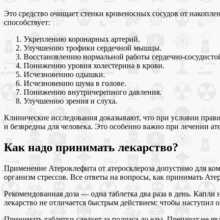
Это средство очищает стенки кровеносных сосудов от накопле
способствует:
Укреплению коронарных артерий.
Улучшению трофики сердечной мышцы.
Восстановлению нормальной работы сердечно-сосудисто
Понижению уровня холестерина в крови.
Исчезновению одышки.
Исчезновению шума в голове.
Понижению внутричерепного давления.
Улучшению зрения и слуха.
Клинические исследования доказывают, что при условии прави
и безвредны для человека. Это особенно важно при лечении ате
Как надо принимать лекарство?
Применение Атероклефита от атеросклероза допустимо для ком
организм стрессов. Все ответы на вопросы, как принимать Атер
Рекомендованная доза — одна таблетка два раза в день. Капли н
лекарство не отличается быстрым действием: чтобы наступил о
Принимать таблетки следует за полчаса до еды. Препарат не яв