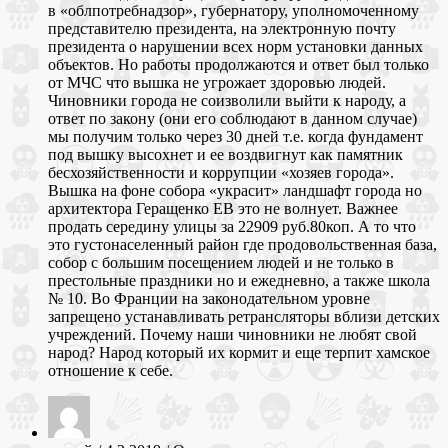
в «облпотребнадзор», губернатору, уполномоченному
представителю президента, на электронную почту
президента о нарушении всех норм установки данных
объектов. Но работы продолжаются и ответ был только
от МЧС что вышка не угрожает здоровью людей.
Чиновники города не соизволили выйти к народу, а
ответ по закону (они его соблюдают в данном случае)
мы получим только через 30 дней т.е. когда фундамент
под вышку высохнет и ее воздвигнут как памятник
бесхозяйственности и коррупции «хозяев города».
Вышка на фоне собора «украсит» ландшафт города но
архитектора Геращенко ЕВ это не волнует. Важнее
продать середину улицы за 22909 руб.80коп. А то что
это густонаселенный район где продовольственная база,
собор с большим посещением людей и не только в
престольные праздники но и ежедневно, а также школа
№ 10. Во Франции на законодательном уровне
запрещено устанавливать ретрансляторы вблизи детских
учреждений. Почему наши чиновники не любят свой
народ? Народ который их кормит и еще терпит хамское
отношение к себе.