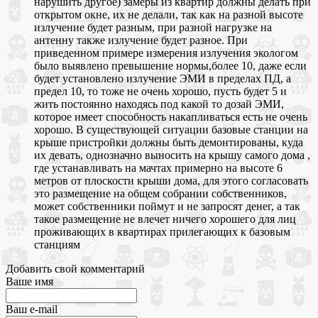
нарушить другое) замеры из квартир должны делать при
открытом окне, их не делали, так как на разной высоте
излучение будет разным, при разной нагрузке на
антенну также излучение будет разное. При
приведенном примере измерения излучения экологом
было выявлено превышение нормы,более 10, даже если
будет установлено излучение ЭМИ в пределах ПД, а
предел 10, то тоже не очень хорошо, пусть будет 5 и
жить постоянно находясь под какой то дозай ЭМИ,
которое имеет способность накапливаться есть не очень
хорошо. В существующей ситуации базовые станции на
крыше пристройки должны быть демонтированы, куда
их девать, однозначно выносить на крышу самого дома ,
где устанавливать на мачтах примерно на высоте 6
метров от плоскости крыши дома, для этого согласовать
это размещение на общем собрании собственников,
может собственники поймут и не запросят денег, а так
такое размещение не влечет ничего хорошего для лиц
проживающих в квартирах прилегающих к базовым
станциям
Добавить свой комментарий
Ваше имя
Ваш e-mail