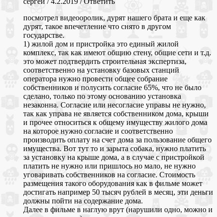
сергей
/
4.2.2019
/
Ответить
посмотрел видеооролик, дурят нашего брата и еще как
дурят, такое впечетление что снято в другом
государстве.
1) жилой дом и пристройка это единый жилой
комплекс, так как имеют общию стену, общие сети и т.д.
это может подтвердить строительная экспертиза,
соответственно на установку базовых станций
оператора нужно провести общее собрание
собственников и полусить согласие 65%, что не было
сделано, только по этому основанию установка
незаконна. Согласие или несогласие управы не нужно,
так как управа не является собственником дома, крыши
и прочее относиться к общему имуществу жилого дома
на которое нужно согласие и соответственно
производить оплату на счет дома за пользование общего
имущества. Вот тут то и зарыта собака, нужно платить
за установку на крыше дома, а в случае с пристройкой
платить не нужно или пришлось но мало, не нужно
уговаривать собственников на согласие. Стоимость
размещения такого оборудования как в фильме может
достигать например 50 тысяч рублей в месяц, эти деньги
должны пойти на содержание дома.
Далее в фильме в наглую врут (нарушили одно, можно и