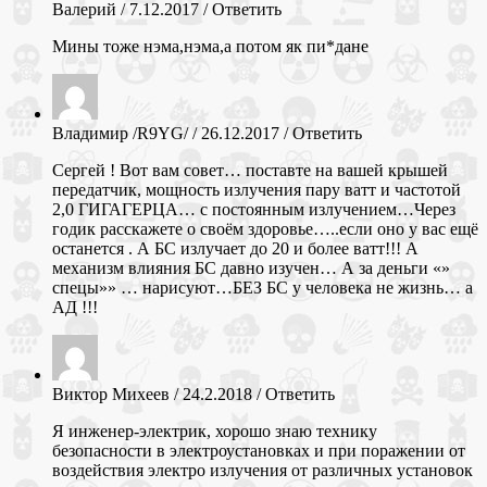
Валерий
/
7.12.2017
/
Ответить
Мины тоже нэма,нэма,а потом як пи*дане
Владимир /R9YG/
/
26.12.2017
/
Ответить
Сергей ! Вот вам совет… поставте на вашей крышей
передатчик, мощность излучения пару ватт и частотой
2,0 ГИГАГЕРЦА… с постоянным излучением…Через
годик расскажете о своём здоровье…..если оно у вас ещё
останется . А БС излучает до 20 и более ватт!!! А
механизм влияния БС давно изучен… А за деньги «»
спецы»» … нарисуют…БЕЗ БС у человека не жизнь… а
АД !!!
Виктор Михеев
/
24.2.2018
/
Ответить
Я инженер-электрик, хорошо знаю технику
безопасности в электроустановках и при поражении от
воздействия электро излучения от различных установок