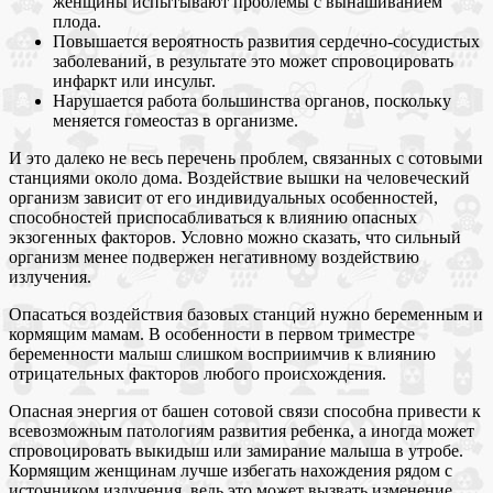
женщины испытывают проблемы с вынашиванием
плода.
Повышается вероятность развития сердечно-сосудистых
заболеваний, в результате это может спровоцировать
инфаркт или инсульт.
Нарушается работа большинства органов, поскольку
меняется гомеостаз в организме.
И это далеко не весь перечень проблем, связанных с сотовыми
станциями около дома. Воздействие вышки на человеческий
организм зависит от его индивидуальных особенностей,
способностей приспосабливаться к влиянию опасных
экзогенных факторов. Условно можно сказать, что сильный
организм менее подвержен негативному воздействию
излучения.
Опасаться воздействия базовых станций нужно беременным и
кормящим мамам. В особенности в первом триместре
беременности малыш слишком восприимчив к влиянию
отрицательных факторов любого происхождения.
Опасная энергия от башен сотовой связи способна привести к
всевозможным патологиям развития ребенка, а иногда может
спровоцировать выкидыш или замирание малыша в утробе.
Кормящим женщинам лучше избегать нахождения рядом с
источником излучения, ведь это может вызвать изменение