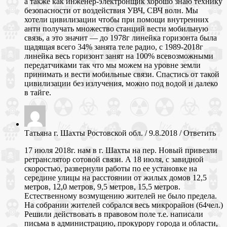
а также как инженер-электронщик хорошо знаю технику
безопасности от воздействия УВЧ, СВЧ волн. Мы
хотели цивилизации чтобы при помощи внутренних
антн получать множество станций вести мобильную
связь, а это значит — до 1978г линейка горизонта была
щадящая всего 34% занята теле радио, с 1989-2018г
линейка весь горизонт занят на 100% всевозможными
передатчиками так что мы можем на уровне земли
принимать и вести мобильные связи. Спастись от такой
цивилизации без излучения, можно под водой и далеко
в тайге.
Татьяна г. Шахты Ростовской обл.
/
9.8.2018
/
Ответить
17 июля 2018г. нам в г. Шахты на пер. Новый привезли
ретранслятор сотовой связи. А 18 июля, с завидной
скоростью, развернули работы по ее установке на
середине улицы на расстоянии от жилых домов 12,5
метров, 12,0 метров, 9,5 метров, 15,5 метров.
Естественному возмущению жителей не было предела.
На собрании жителей собрался весь микрорайон (64чел.)
Решили действовать в правовом поле т.е. написали
письма в администрацию, прокурору города и области,