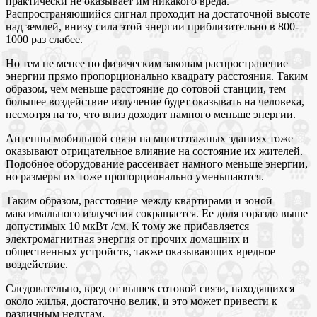
практически не оказывает им никакого вреда.
Распространяющийся сигнал проходит на достаточной высоте
над землей, внизу сила этой энергии приблизительно в 800-
1000 раз слабее.
Но тем не менее по физическим законам распространение
энергии прямо пропорционально квадрату расстояния. Таким
образом, чем меньше расстояние до сотовой станции, тем
большее воздействие излучение будет оказывать на человека,
несмотря на то, что вниз доходит намного меньше энергии.
Антенны мобильной связи на многоэтажных зданиях тоже
оказывают отрицательное влияние на состояние их жителей.
Подобное оборудование рассеивает намного меньше энергии,
но размеры их тоже пропорционально уменьшаются.
Таким образом, расстояние между квартирами и зоной
максимального излучения сокращается. Ее доля гораздо выше
допустимых 10 мкВт /см. К тому же прибавляется
электромагнитная энергия от прочих домашних и
общественных устройств, также оказывающих вредное
воздействие.
Следовательно, вред от вышек сотовой связи, находящихся
около жилья, достаточно велик, и это может привести к
различным недугам.