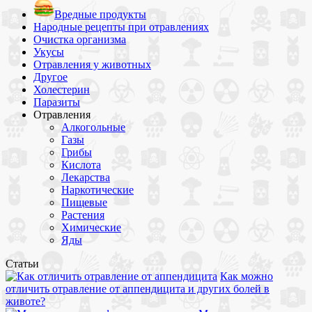
Вредные продукты
Народные рецепты при отравлениях
Очистка организма
Укусы
Отравления у животных
Другое
Холестерин
Паразиты
Отравления
Алкогольные
Газы
Грибы
Кислота
Лекарства
Наркотические
Пищевые
Растения
Химические
Яды
Статьи
Как можно
отличить отравление от аппендицита и других болей в
животе?