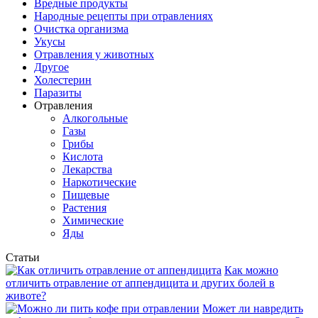
Вредные продукты
Народные рецепты при отравлениях
Очистка организма
Укусы
Отравления у животных
Другое
Холестерин
Паразиты
Отравления
Алкогольные
Газы
Грибы
Кислота
Лекарства
Наркотические
Пищевые
Растения
Химические
Яды
Статьи
Как можно
отличить отравление от аппендицита и других болей в
животе?
Может ли навредить