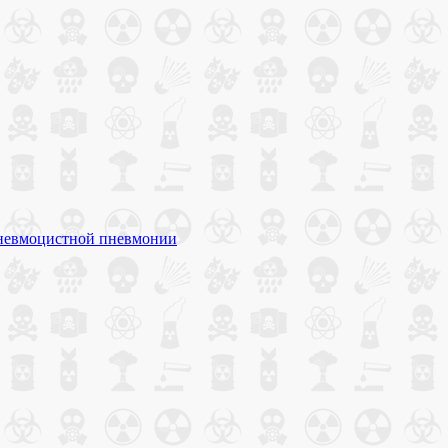
невмоцистной пневмонии