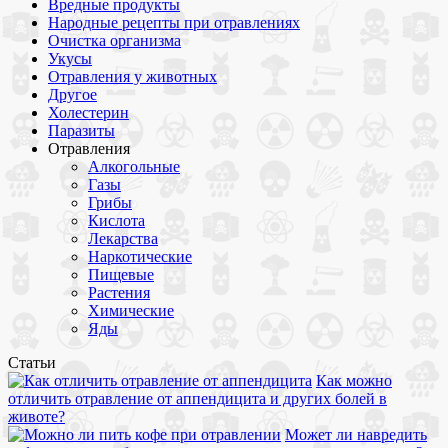
Вредные продукты
Народные рецепты при отравлениях
Очистка организма
Укусы
Отравления у животных
Другое
Холестерин
Паразиты
Отравления
Алкогольные
Газы
Грибы
Кислота
Лекарства
Наркотические
Пищевые
Растения
Химические
Яды
Статьи
Как можно
отличить отравление от аппендицита и других болей в
животе?
Может ли навредить