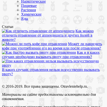
Наркотические
Пищевые
Растения
Химические
Яды
Статьи
Как можно
отличить отравление от аппендицита и других болей в
животе?
Может ли навредить
кофе при употреблении его во время или после отравления?
Как и в каких
случаях необходимо вызывать рвоту при отравлениях?
В каких случаях отравления нельзя искусственно вызывать
рвоту?
© 2016-2019. Все права защищены. Otravleniehelp.ru.
Материалы на сайте предоставлены исключительно для
ознакомления.
Они не смогут заменить квалифицированную помощь врача.