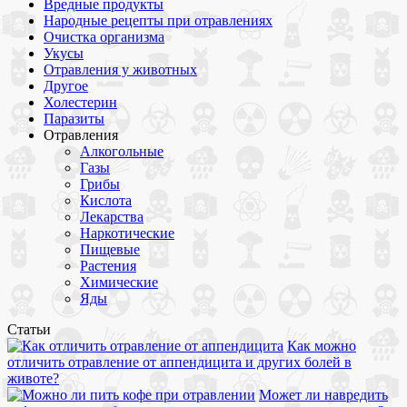
Вредные продукты
Народные рецепты при отравлениях
Очистка организма
Укусы
Отравления у животных
Другое
Холестерин
Паразиты
Отравления
Алкогольные
Газы
Грибы
Кислота
Лекарства
Наркотические
Пищевые
Растения
Химические
Яды
Статьи
Как можно
отличить отравление от аппендицита и других болей в
животе?
Может ли навредить