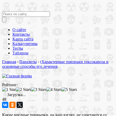
О сайте
Контакты
Карта сайта
Калькуляторы
Тесты
Таблицы
Главная
›
Паразиты
›
(Характерные признаки токсокароза и
основные способы его лечения
Рейтинг:
Загрузка...
48
Какие вредные привычки, на ваш взгляд, не сочетаются со