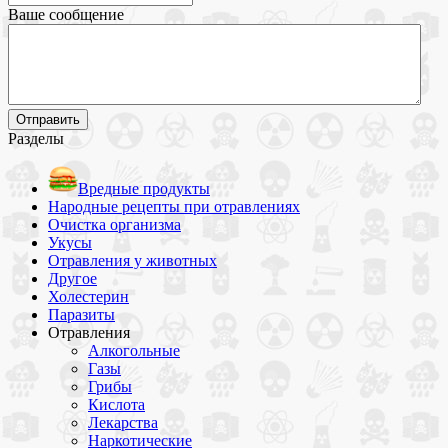
Ваше сообщение
Разделы
Вредные продукты
Народные рецепты при отравлениях
Очистка организма
Укусы
Отравления у животных
Другое
Холестерин
Паразиты
Отравления
Алкогольные
Газы
Грибы
Кислота
Лекарства
Наркотические