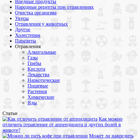
Вредные продукты
Народные рецепты при отравлениях
Очистка организма
Укусы
Отравления у животных
Другое
Холестерин
Паразиты
Отравления
Алкогольные
Газы
Грибы
Кислота
Лекарства
Наркотические
Пищевые
Растения
Химические
Яды
Статьи
Как можно
отличить отравление от аппендицита и других болей в
животе?
Может ли навредить