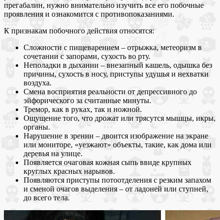
прегабалин, нужно внимательно изучить все его побочные
проявления и ознакомится с противопоказаниями.
К признакам побочного действия относятся:
Сложности с пищеварением – отрыжка, метеоризм в
сочетании с запорами, сухость во рту.
Неполадки в дыхании – внезапный кашель, одышка без
причины, сухость в носу, приступы удушья и нехватки
воздуха.
Смена восприятия реальности от депрессивного до
эйфорического за считанные минуты.
Тремор, как в руках, так и ножной.
Ощущение того, что дрожат или трясутся мышцы, икры,
органы.
Нарушение в зрении – двоится изображение на экране
или мониторе, «уезжают» объекты, такие, как дома или
деревья на улице.
Появляется очаговая кожная сыпь ввиде крупных
круглых красных нарывов.
Появляются приступы потоотделения с резким запахом
и сменой очагов выделения – от ладоней или ступней,
до всего тела.