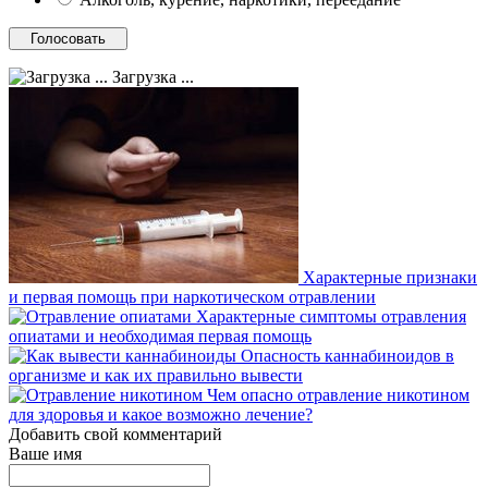
Загрузка ...
Характерные признаки
и первая помощь при наркотическом отравлении
Характерные симптомы отравления
опиатами и необходимая первая помощь
Опасность каннабиноидов в
организме и как их правильно вывести
Чем опасно отравление никотином
для здоровья и какое возможно лечение?
Добавить свой комментарий
Ваше имя