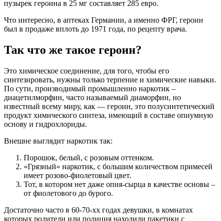
пузырек героина в 25 мг составляет 285 евро.
Что интересно, в аптеках Германии, а именно ФРГ, героин
был в продаже вплоть до 1971 года, по рецепту врача.
Так что же такое героин?
Это химическое соединение, для того, чтобы его
синтезировать, нужны только терпение и химические навыки.
По сути, производимый промышленно наркотик –
диацетилморфин, часто называемый диаморфин, но
известный всему миру, как — героин, это полусинтетический
продукт химического синтеза, имеющий в составе опиумную
основу и гидрохлориды.
Внешне выглядит наркотик так:
Порошок, белый, с розовым оттенком.
«Грязный» наркотик, с большим количеством примесей
имеет розово-фиолетовый цвет.
Тот, в котором нет даже опия-сырца в качестве основы –
от фиолетового до бурого.
Достаточно часто в 60-70-хх годах девушки, в комнатах
которых родители или полиция находили пакетики с