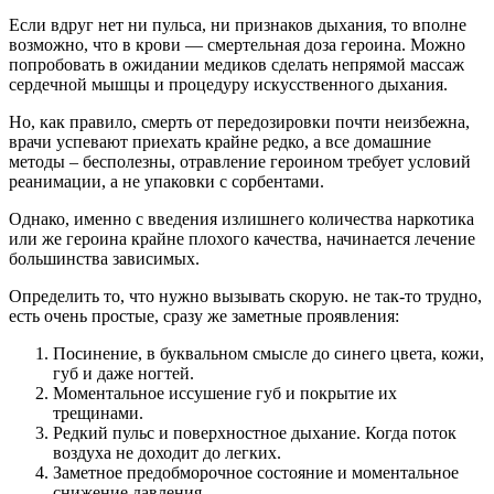
Если вдруг нет ни пульса, ни признаков дыхания, то вполне
возможно, что в крови — смертельная доза героина. Можно
попробовать в ожидании медиков сделать непрямой массаж
сердечной мышцы и процедуру искусственного дыхания.
Но, как правило, смерть от передозировки почти неизбежна,
врачи успевают приехать крайне редко, а все домашние
методы – бесполезны, отравление героином требует условий
реанимации, а не упаковки с сорбентами.
Однако, именно с введения излишнего количества наркотика
или же героина крайне плохого качества, начинается лечение
большинства зависимых.
Определить то, что нужно вызывать скорую. не так-то трудно,
есть очень простые, сразу же заметные проявления:
Посинение, в буквальном смысле до синего цвета, кожи,
губ и даже ногтей.
Моментальное иссушение губ и покрытие их
трещинами.
Редкий пульс и поверхностное дыхание. Когда поток
воздуха не доходит до легких.
Заметное предобморочное состояние и моментальное
снижение давления.