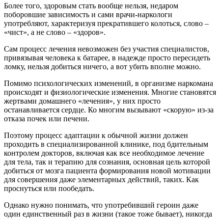
Более того, здоровым стать вообще нельзя, недаром
поборовшие зависимость и сами врачи-наркологи
употребляют, характеризуя прекратившего колоться, слово –
«чист», а не слово – «здоров».
Сам процесс лечения невозможен без участия специалистов,
привязывая человека к батарее, в надежде просто пересидеть
ломку, нельзя добиться ничего, а вот убить вполне можно.
Помимо психологических изменений, в организме наркомана
происходят и физиологические изменения. Многие становятся
жертвами домашнего «лечения», у них просто
останавливается сердце. Ко многим вызывают «скорую» из-за
отказа почек или печени.
Поэтому процесс адаптации к обычной жизни должен
проходить в специализированной клинике, под бдительным
контролем докторов, включая как все необходимое лечение
для тела, так и терапию для сознания, основная цель которой
добиться от мозга пациента формирования новой мотивации
для совершения даже элементарных действий, таких. Как
проснуться или пообедать.
Однако нужно понимать, что употребивший героин даже
один единственный раз в жизни (такое тоже бывает), никогда