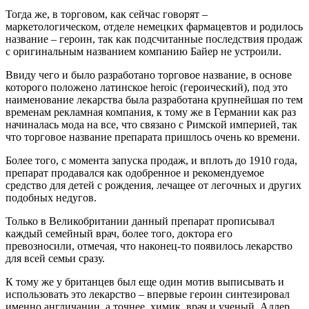
Тогда же, в торговом, как сейчас говорят –
маркетологическом, отделе немецких фармацевтов и родилось
название – героин, так как подсчитанные последствия продаж
с оригинальным названием компанию Байер не устроили.
Ввиду чего и было разработано торговое название, в основе
которого положено латинское heroic (героический), под это
наименование лекарства была разработана крупнейшая по тем
временам рекламная компания, к тому же в Германии как раз
начиналась мода на все, что связано с Римской империей, так
что торговое название препарата пришлось очень ко времени.
Более того, с момента запуска продаж, и вплоть до 1910 года,
препарат продавался как одобренное и рекомендуемое
средство для детей с рождения, лечащее от легочных и других
подобных недугов.
Только в Великобритании данный препарат прописывал
каждый семейный врач, более того, доктора его
превозносили, отмечая, что наконец-то появилось лекарство
для всей семьи сразу.
К тому же у британцев был еще один мотив выписывать и
использовать это лекарство – впервые героин синтезировал
именно англичанин, а точнее, химик, врач и ученый, Адлер