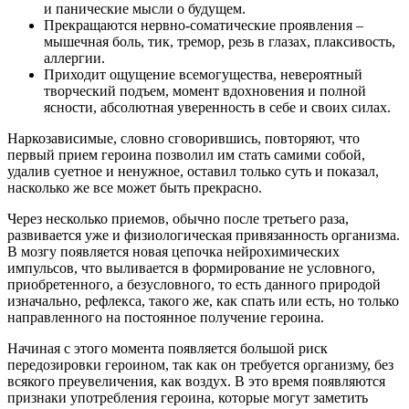
и панические мысли о будущем.
Прекращаются нервно-соматические проявления –
мышечная боль, тик, тремор, резь в глазах, плаксивость,
аллергии.
Приходит ощущение всемогущества, невероятный
творческий подъем, момент вдохновения и полной
ясности, абсолютная уверенность в себе и своих силах.
Наркозависимые, словно сговорившись, повторяют, что
первый прием героина позволил им стать самими собой,
удалив суетное и ненужное, оставил только суть и показал,
насколько же все может быть прекрасно.
Через несколько приемов, обычно после третьего раза,
развивается уже и физиологическая привязанность организма.
В мозгу появляется новая цепочка нейрохимических
импульсов, что выливается в формирование не условного,
приобретенного, а безусловного, то есть данного природой
изначально, рефлекса, такого же, как спать или есть, но только
направленного на постоянное получение героина.
Начиная с этого момента появляется большой риск
передозировки героином, так как он требуется организму, без
всякого преувеличения, как воздух. В это время появляются
признаки употребления героина, которые могут заметить