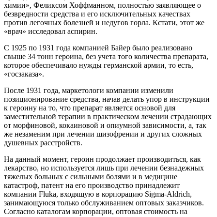
химии», Феликсом Хоффманном, полностью заявляющее о
безвредности средства и его исключительных качествах
против легочных болезней и недугов горла. Кстати, этот же
«врач» исследовал аспирин.
С 1925 по 1931 года компанией Байер было реализовано
свыше 34 тонн героина, без учета того количества препарата,
которое обеспечивало нужды германской армии, то есть,
«госзаказа».
После 1931 года, маркетологи компании изменили
позиционирование средства, начав делать упор в инструкции
к героину на то, что препарат является основой для
заместительной терапии в практическом лечении страдающих
от морфиновой, кокаиновой и опиумной зависимости, а, так
же незаменим при лечении шизофрении и других сложных
душевных расстройств.
На данный момент, героин продолжает производиться, как
лекарство, но используется лишь при лечении безнадежных
тяжелых больных с сильными болями и в медицине
катастроф, патент на его производство принадлежит
компании Fluka, входящую в корпорацию Sigma-Aldrich,
занимающуюся только обслуживанием оптовых заказчиков.
Согласно каталогам корпорации, оптовая стоимость на