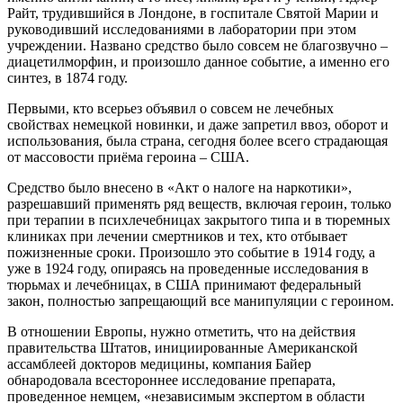
Райт, трудившийся в Лондоне, в госпитале Святой Марии и
руководивший исследованиями в лаборатории при этом
учреждении. Названо средство было совсем не благозвучно –
диацетилморфин, и произошло данное событие, а именно его
синтез, в 1874 году.
Первыми, кто всерьез объявил о совсем не лечебных
свойствах немецкой новинки, и даже запретил ввоз, оборот и
использования, была страна, сегодня более всего страдающая
от массовости приёма героина – США.
Средство было внесено в «Акт о налоге на наркотики»,
разрешавший применять ряд веществ, включая героин, только
при терапии в психлечебницах закрытого типа и в тюремных
клиниках при лечении смертников и тех, кто отбывает
пожизненные сроки. Произошло это событие в 1914 году, а
уже в 1924 году, опираясь на проведенные исследования в
тюрьмах и лечебницах, в США принимают федеральный
закон, полностью запрещающий все манипуляции с героином.
В отношении Европы, нужно отметить, что на действия
правительства Штатов, инициированные Американской
ассамблеей докторов медицины, компания Байер
обнародовала всестороннее исследование препарата,
проведенное немцем, «независимым экспертом в области