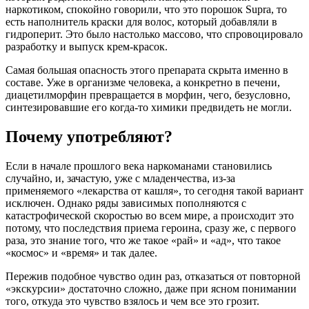
наркотиком, спокойно говорили, что это порошок Supra, то
есть наполнитель краски для волос, который добавляли в
гидроперит. Это было настолько массово, что спровоцировало
разработку и выпуск крем-красок.
Самая большая опасность этого препарата скрыта именно в
составе. Уже в организме человека, а конкретно в печени,
диацетилморфин превращается в морфин, чего, безусловно,
синтезировавшие его когда-то химики предвидеть не могли.
Почему употребляют?
Если в начале прошлого века наркоманами становились
случайно, и, зачастую, уже с младенчества, из-за
применяемого «лекарства от кашля», то сегодня такой вариант
исключен. Однако ряды зависимых пополняются с
катастрофической скоростью во всем мире, а происходит это
потому, что последствия приема героина, сразу же, с первого
раза, это знание того, что же такое «рай» и «ад», что такое
«космос» и «время» и так далее.
Пережив подобное чувство один раз, отказаться от повторной
«экскурсии» достаточно сложно, даже при ясном понимании
того, откуда это чувство взялось и чем все это грозит.