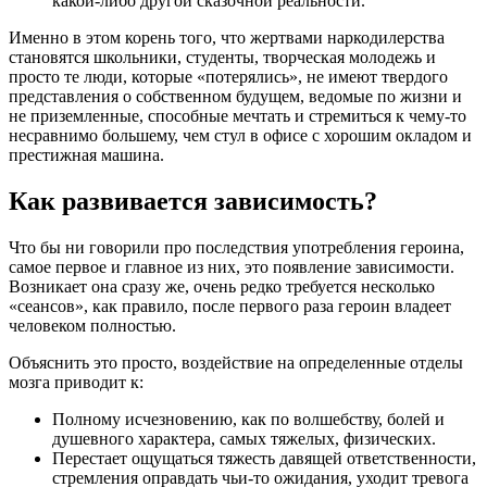
какой-либо другой сказочной реальности.
Именно в этом корень того, что жертвами наркодилерства
становятся школьники, студенты, творческая молодежь и
просто те люди, которые «потерялись», не имеют твердого
представления о собственном будущем, ведомые по жизни и
не приземленные, способные мечтать и стремиться к чему-то
несравнимо большему, чем стул в офисе с хорошим окладом и
престижная машина.
Как развивается зависимость?
Что бы ни говорили про последствия употребления героина,
самое первое и главное из них, это появление зависимости.
Возникает она сразу же, очень редко требуется несколько
«сеансов», как правило, после первого раза героин владеет
человеком полностью.
Объяснить это просто, воздействие на определенные отделы
мозга приводит к:
Полному исчезновению, как по волшебству, болей и
душевного характера, самых тяжелых, физических.
Перестает ощущаться тяжесть давящей ответственности,
стремления оправдать чьи-то ожидания, уходит тревога