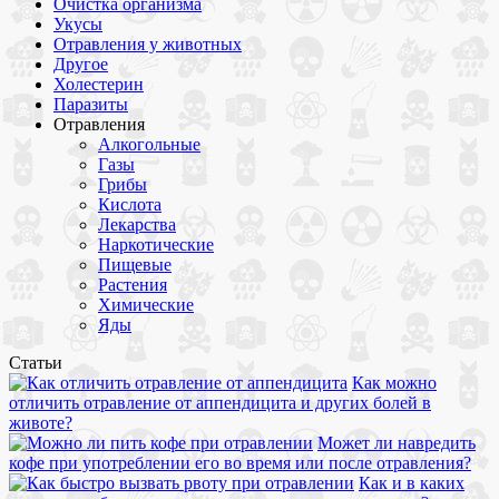
Очистка организма
Укусы
Отравления у животных
Другое
Холестерин
Паразиты
Отравления
Алкогольные
Газы
Грибы
Кислота
Лекарства
Наркотические
Пищевые
Растения
Химические
Яды
Статьи
Как можно
отличить отравление от аппендицита и других болей в
животе?
Может ли навредить
кофе при употреблении его во время или после отравления?
Как и в каких