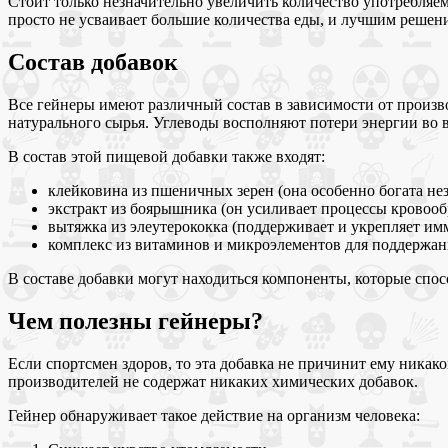
Стоит только незначительно увеличить количество употребляем
просто не усваивает большие количества еды, и лучшим решени
Состав добавок
Все гейнеры имеют различный состав в зависимости от произво
натурального сырья. Углеводы восполняют потери энергии во
В состав этой пищевой добавки также входят:
клейковина из пшеничных зерен (она особенно богата н
экстракт из боярышника (он усиливает процессы кровооб
вытяжка из элеутерококка (поддерживает и укрепляет им
комплекс из витаминов и микроэлементов для поддержани
В составе добавки могут находиться компоненты, которые спо
Чем полезны гейнеры?
Если спортсмен здоров, то эта добавка не причинит ему никако
производителей не содержат никаких химических добавок.
Гейнер обнаруживает такое действие на организм человека: