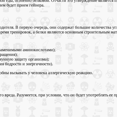
ой еды, особенно белковой. Отчасти это утверждение является 
ем будет прием гейнера.
дителя. В первую очередь, они содержат большие количества угл
 время тренировок, а белки являются основным строительным м
езаменимыми аминокислотами);
ращения);
мунную защиту организма);
я бодрости и энергичности).
собны вызывать у человека аллергическую реакцию.
го вреда. Разумеется, при условии, что он будет употреблять е