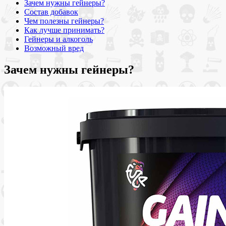
Зачем нужны гейнеры?
Состав добавок
Чем полезны гейнеры?
Как лучше принимать?
Гейнеры и алкоголь
Возможный вред
Зачем нужны гейнеры?