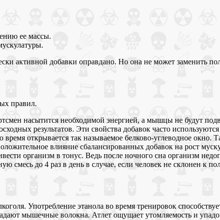
ению ее массы.
мускулатуры.
ески активной добавки оправдано. Но она не может заменить по
ых правил.
ртсмен насытится необходимой энергией, а мышцы не будут подв
осходных результатов. Эти свойства добавок часто используютс
о время открывается так называемое белково-углеводное окно. 
о положительное влияние сбалансированных добавок на рост мус
вести организм в тонус. Ведь после ночного сна организм недо
 смесь до 4 раз в день в случае, если человек не склонен к по
лкоголя. Употребление этанола во время тренировок способству
адают мышечные волокна. Атлет ощущает утомляемость и упадок 