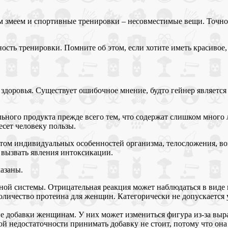
м змеем и спортивные тренировки – несовместимые вещи. Точно 
ость тренировки. Помните об этом, если хотите иметь красивое
 здоровья. Существует ошибочное мнение, будто гейнер являетс
ьного продукта прежде всего тем, что содержат слишком много 
сет человеку пользы.
етом индивидуальных особенностей организма, телосложения, во
 вызвать явления интоксикации.
азаны.
й системы. Отрицательная реакция может наблюдаться в виде п
количество протеина для женщин. Категорически не допускаетс
е добавки женщинам. У них может измениться фигура из-за вы
й недостаточности принимать добавку не стоит, потому что она