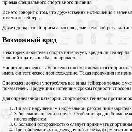
приема специального спортивного питания.
Все это говорит о том, что дружественные отношения с зелены
том числе гейнеры.
Даже однократный прием алкоголя делает нулевой результативн
Возможный вред
Некоторых любителей спорта интересует, вреден ли гейнер для
калорий тщательно сбалансировано.
Напротив, дешевые заменители сильно отличаются от оригинал
иметь синтетическое происхождение. Такая продукция не прине
Спортсмен должен употреблять все виды гейнеров только с уч
показателей. Продукция с истекшим сроком годности способна
Для определенной категории спортсменов гейнеры противопок
Лицам с нарушениями нормальной работы пищеварительно
Заболевания печени и почек. Особенно вредно большое 
пиелонефритом.
С большой осторожностью следует принимать спортивны
При заболеваниях поджелудочной железы, ферментативно