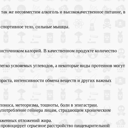
так же несовместим алкоголь и высококачественное питание, в
, спортивное тело, сильные мышцы.
я источником калорий. В качественном продукте количество
легко усвояемых углеводов, а некоторые виды протеинов могут
зраста, интенсивности обмена веществ и других важных
оноса, метеоризма, тошноты, боли в эпигастрии.
я употребление гейнера лицам, страдающим хроническим
раженных отложений жира.
 провоцирует серьезное расстройство пищеварительной