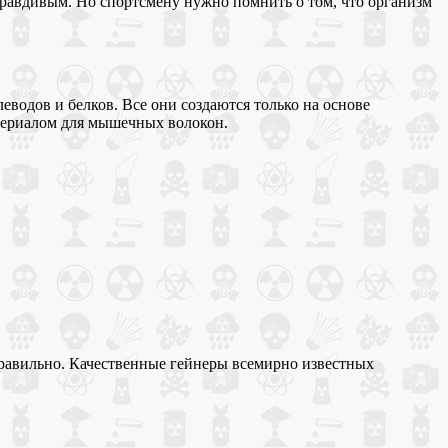
правдивым. Но спортсмену нужно помнить о том, что организм
еводов и белков. Все они создаются только на основе
атериалом для мышечных волокон.
е правильно. Качественные гейнеры всемирно известных