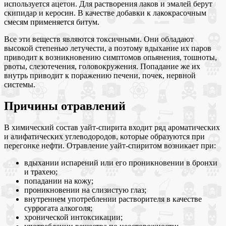
используется ацетон. Для растворения лаков и эмалей берут
скипидар и керосин. В качестве добавки к лакокрасочным
смесям применяется битум.
Все эти веществ являются токсичными. Они обладают
высокой степенью летучести, а поэтому вдыхание их паров
приводит к возникновению симптомов опьянения, тошноты,
рвоты, слезотечения, головокружения. Попадание же их
внутрь приводит к поражению печени, почек, нервной
системы.
Причины отравлений
В химический состав уайт-спирита входит ряд ароматических
и алифатических углеводородов, которые образуются при
перегонке нефти. Отравление уайт-спиритом возникает при:
вдыхании испарений или его проникновении в бронхи
и трахею;
попадании на кожу;
проникновении на слизистую глаз;
внутреннем употреблении растворителя в качестве
суррогата алкоголя;
хронической интоксикации;