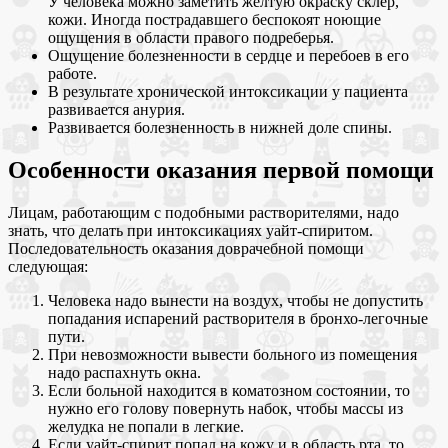
У человека можно заметить желтую окраску склер,
кожи. Иногда пострадавшего беспокоят ноющие
ощущения в области правого подреберья.
Ощущение болезненности в сердце и перебоев в его
работе.
В результате хронической интоксикации у пациента
развивается анурия.
Развивается болезненность в нижней доле спины.
Особенности оказания первой помощи
Лицам, работающим с подобными растворителями, надо
знать, что делать при интоксикациях уайт-спиритом.
Последовательность оказания доврачебной помощи
следующая:
Человека надо вынести на воздух, чтобы не допустить
попадания испарений растворителя в бронхо-легочные
пути.
При невозможности вывести больного из помещения
надо распахнуть окна.
Если больной находится в коматозном состоянии, то
нужно его голову повернуть набок, чтобы массы из
желудка не попали в легкие.
Если уайт-спирит попал на кожу и в область рта, то