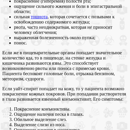
покраснение (гиперемия) полости рта;
ощущение сильного жжения и боли в эпигастральной
области;
сильная
тошнота
, которая сочетается с позывами к
освобождению содержимого желудка;
рвота, часто неоднократная, которая не приносит
человеку облегчения;
выраженная болезненность около пупка;
понос.
Если же в пищеварительные органы попадает значительное
количество яда, то в пищеводе, на стенке желудка и
кишечника развиваются язвы. Это способствует
возникновению рвоты или поноса с примесью крови.
Пациента беспокоят головные боли, отрыжка бензином,
метеоризм, судороги.
Если уайт-спирит попадает на кожу, то у пациента возможно
покраснение кожных покровов. При попадании растворителя
в глаза развивается язвенный конъюнктивит. Его симптомы:
Покраснение конъюнктивы.
Ощущение наличия песка в глазах.
Обильное выделение слез.
Выделение слизи из носа.
Ощущение жжения в носоглотке.