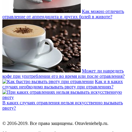
Как можно отличить
отравление от аппендицита и других болей в животе?
Может ли навредить
кофе при употреблении его во время или после отравления?
Как и в каких
случаях необходимо вызывать рвоту при отравлениях?
В каких случаях отравления нельзя искусственно вызывать
рвоту?
© 2016-2019. Все права защищены. Otravleniehelp.ru.