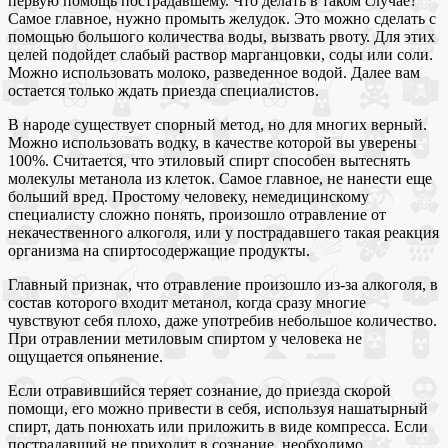
первую помощь пострадавшему. Что делать в таком случае?
Самое главное, нужно промыть желудок. Это можно сделать с
помощью большого количества воды, вызвать рвоту. Для этих
целей подойдет слабый раствор марганцовки, соды или соли.
Можно использовать молоко, разведенное водой. Далее вам
остается только ждать приезда специалистов.
В народе существует спорный метод, но для многих верный.
Можно использовать водку, в качестве которой вы уверены
100%. Считается, что этиловый спирт способен вытеснять
молекулы метанола из клеток. Самое главное, не нанести еще
больший вред. Простому человеку, немедицинскому
специалисту сложно понять, произошло отравление от
некачественного алкоголя, или у пострадавшего такая реакция
организма на спиртосодержащие продукты.
Главный признак, что отравление произошло из-за алкоголя, в
состав которого входит метанол, когда сразу многие
чувствуют себя плохо, даже употребив небольшое количество.
При отравлении метиловым спиртом у человека не
ощущается опьянение.
Если отравившийся теряет сознание, до приезда скорой
помощи, его можно привести в себя, используя нашатырный
спирт, дать понюхать или приложить в виде компресса. Если
пострадавший не приходит в сознание, необходимо