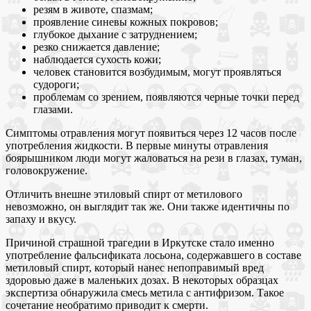
резям в животе, спазмам;
проявление синевы кожных покровов;
глубокое дыхание с затруднением;
резко снижается давление;
наблюдается сухость кожи;
человек становится возбудимым, могут проявляться
судороги;
проблемам со зрением, появляются черные точки перед
глазами.
Симптомы отравления могут появиться через 12 часов после
употребления жидкости. В первые минуты отравления
боярышником люди могут жаловаться на рези в глазах, туман,
головокружение.
Отличить внешне этиловый спирт от метилового
невозможно, он выглядит так же. Они также идентичны по
запаху и вкусу.
Причиной страшной трагедии в Иркутске стало именно
употребление фальсификата лосьона, содержавшего в составе
метиловый спирт, который нанес непоправимый вред
здоровью даже в маленьких дозах. В некоторых образцах
экспертиза обнаружила смесь метила с антифризом. Такое
сочетание необратимо приводит к смерти.