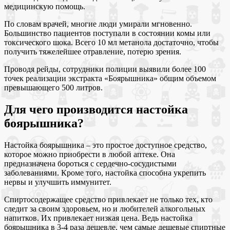
медицинскую помощь.
По словам врачей, многие люди умирали мгновенно.
Большинство пациентов поступали в состоянии комы или
токсического шока. Всего 10 мл метанола достаточно, чтобы
получить тяжелейшее отравление, потерю зрения.
Проводя рейды, сотрудники полиции выявили более 100
точек реализации экстракта «Боярышника» общим объемом
превышающего 500 литров.
Для чего производится настойка
боярышника?
Настойка боярышника – это простое доступное средство,
которое можно приобрести в любой аптеке. Она
предназначена бороться с сердечно-сосудистыми
заболеваниями. Кроме того, настойка способна укрепить
нервы и улучшить иммунитет.
Спиртосодержащее средство привлекает не только тех, кто
следит за своим здоровьем, но и любителей алкогольных
напитков. Их привлекает низкая цена. Ведь настойка
боярышника в 3-4 раза дешевле, чем самые дешевые спиртные