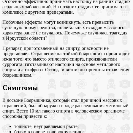
Особенно эффективно принимать настойку на ранних стадиях
сердечных заболеваний. На поздних стадиях ее принимают в
комплексе с другими препаратами.
Побочные эффекты могут возникнуть, есть превысить
суточную норму средства, но летальных исходов массового
характера ранее не случалось. Почему же случилась трагедия
в Иркутской области?
Препарат, приготовленный на спирту, опасности не
представляет. Отравление настойкой боярышника происходит
из-за того, что вместо этилового спирта, производители
суррогата изготавливают настойки на основе метилового
спирта и антифриза. Отсюда и возникли причины отравления
боярышником.
Симптомы
В лосьоне Боярышника, который стал причиной массовых
отравлений, был обнаружен в ходе расследования метиловый
спирт. Всего 10 мл такого спирта в человеческом организме
способны привести к:
тошноте, неуправляемой рвоте;
болям в голове, головокружению;