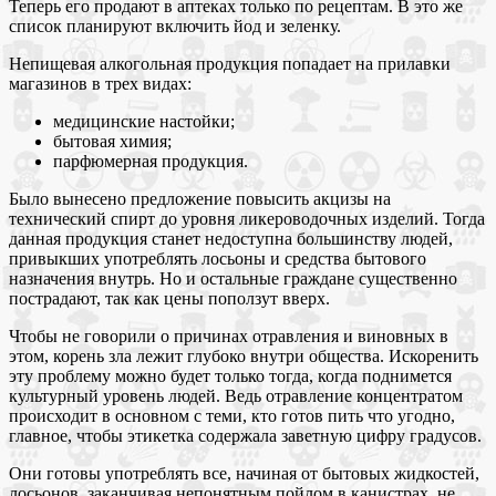
Теперь его продают в аптеках только по рецептам. В это же
список планируют включить йод и зеленку.
Непищевая алкогольная продукция попадает на прилавки
магазинов в трех видах:
медицинские настойки;
бытовая химия;
парфюмерная продукция.
Было вынесено предложение повысить акцизы на
технический спирт до уровня ликероводочных изделий. Тогда
данная продукция станет недоступна большинству людей,
привыкших употреблять лосьоны и средства бытового
назначения внутрь. Но и остальные граждане существенно
пострадают, так как цены поползут вверх.
Чтобы не говорили о причинах отравления и виновных в
этом, корень зла лежит глубоко внутри общества. Искоренить
эту проблему можно будет только тогда, когда поднимется
культурный уровень людей. Ведь отравление концентратом
происходит в основном с теми, кто готов пить что угодно,
главное, чтобы этикетка содержала заветную цифру градусов.
Они готовы употреблять все, начиная от бытовых жидкостей,
лосьонов, заканчивая непонятным пойлом в канистрах, не