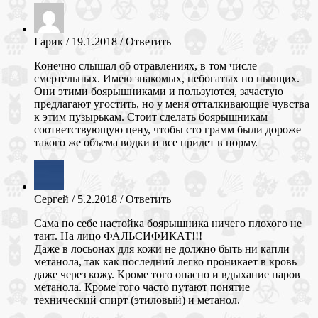
Гарик
/
19.1.2018
/
Ответить
Конечно слышал об отравлениях, в том числе
смертельных. Имею знакомых, небогатых но пьющих.
Они этими боярышниками и пользуются, зачастую
предлагают угостить, но у меня отталкивающие чувства
к этим пузырькам. Стоит сделать боярышникам
соответствующую цену, чтобы сто грамм были дороже
такого же объема водки и все придет в норму.
Сергей
/
5.2.2018
/
Ответить
Сама по себе настойка боярышника ничего плохого не
таит. На лицо ФАЛЬСИФИКАТ!!!
Даже в лосьонах для кожи не должно быть ни капли
метанола, так как последний легко проникает в кровь
даже через кожу. Кроме того опасно и вдыхание паров
метанола. Кроме того часто путают понятие
технический спирт (этиловый) и метанол.