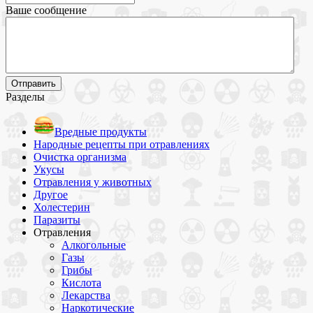
Ваше сообщение
Разделы
Вредные продукты
Народные рецепты при отравлениях
Очистка организма
Укусы
Отравления у животных
Другое
Холестерин
Паразиты
Отравления
Алкогольные
Газы
Грибы
Кислота
Лекарства
Наркотические