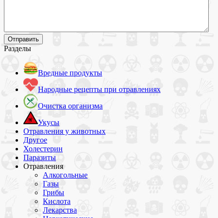
Разделы
Вредные продукты
Народные рецепты при отравлениях
Очистка организма
Укусы
Отравления у животных
Другое
Холестерин
Паразиты
Отравления
Алкогольные
Газы
Грибы
Кислота
Лекарства