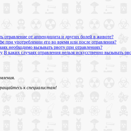
ь отравление от аппендицита и других болей в животе?
фе при употреблении его во время или после отравления?
учаях необходимо вызывать рвоту при отравлениях?
В каких случаях отравления нельзя искусственно вызывать рв
мления.
бращайтесь к специалистам!