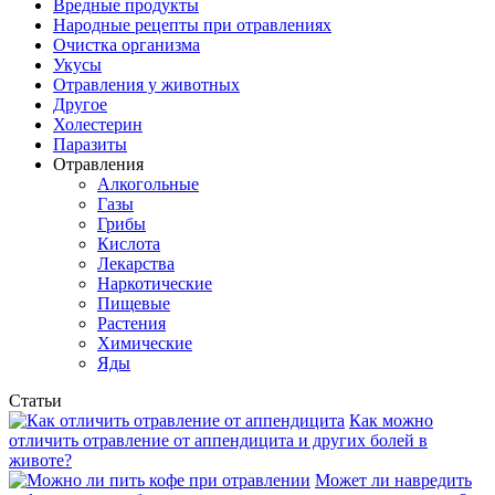
Вредные продукты
Народные рецепты при отравлениях
Очистка организма
Укусы
Отравления у животных
Другое
Холестерин
Паразиты
Отравления
Алкогольные
Газы
Грибы
Кислота
Лекарства
Наркотические
Пищевые
Растения
Химические
Яды
Статьи
Как можно
отличить отравление от аппендицита и других болей в
животе?
Может ли навредить