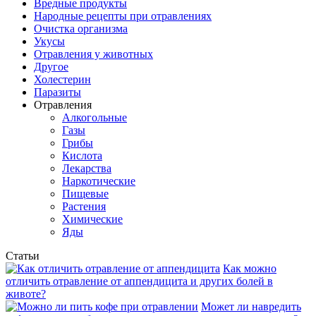
Вредные продукты
Народные рецепты при отравлениях
Очистка организма
Укусы
Отравления у животных
Другое
Холестерин
Паразиты
Отравления
Алкогольные
Газы
Грибы
Кислота
Лекарства
Наркотические
Пищевые
Растения
Химические
Яды
Статьи
Как можно
отличить отравление от аппендицита и других болей в
животе?
Может ли навредить