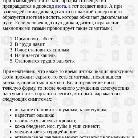
При взаимодействии с кислородом это вещество
превращается в диоксид
азота
, а тот оседает вниз. А при
взаимодействии диоксида азота и влажной поверхности
образуется азотная кислота, которая обжигает дыхательные
пути. Если человек вдохнул диоксид азота, отравление
выхлопными газами провоцирует такие симптомы:
Организм слабеет.
В груди давит.
Голос становится сиплым.
Начинается кашель.
Становится трудно вдыхать.
Примечательно, что какое-то время интоксикация диоксидом
азота проходит скрыто, то есть симптомы, появившиеся
вначале, полностью проходят. Если отравление носит
тяжелую форму, то после ложного улучшения самочувствия
наступает отек гортани и легких, который выражается в
следующих симптомах:
дыхание становится шумным, клокочущим;
нарастает одышка;
начинается кашель с кровью;
кожа бледнеет, нос, губы и уши синеют;
увеличивается сердцебиение;
артериальное давление может оставаться нормальным, а