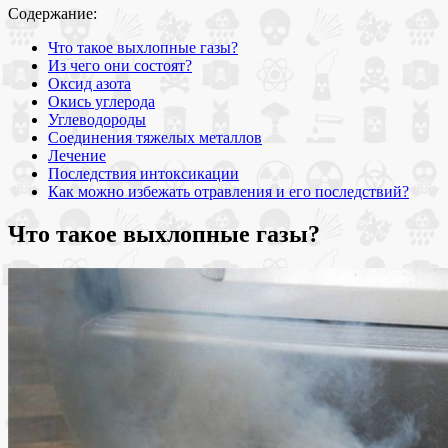
Содержание:
Что такое выхлопные газы?
Из чего они состоят?
Оксид азота
Окись углерода
Углеводороды
Соединения тяжелых металлов
Лечение
Последствия интоксикации
Как можно избежать отравления и его последствий?
Что такое выхлопные газы?