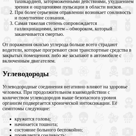
тахикардией, заторможенными действиями, ухудшением
зрения и ощущениями пульсации в области висков.
При более серьезном отравлении возникает сонливость
и помутнение сознания.
Самая тяжелая степень сопровождается
галлюцинациями, затем – обмороком, который
заканчивается смертью.
От поражения окисью углерода больше всего страдают
водители, которые прогревают свои транспортные средства в
закрытых помещениях либо же засыпают в автомобиле с
включенным двигателем.
Углеводороды
Углеводородные соединения негативно влияют на здоровье
человека. При продолжительном взаимодействии с
количеством углеводородов выше безопасного уровня
организм подвергается хронической интоксикации. Её
симптомы следующие:
кружится голова;
начинается тошнота;
состояние больного беспокойно;
проявляется сонливость;