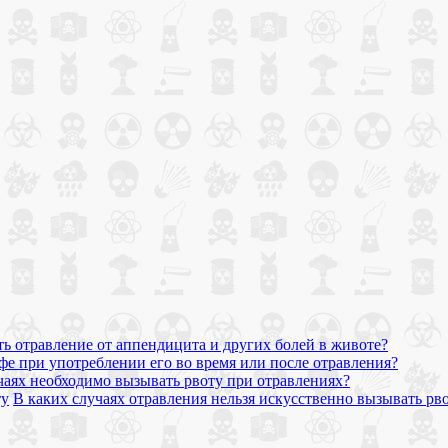
ь отравление от аппендицита и других болей в животе?
фе при употреблении его во время или после отравления?
учаях необходимо вызывать рвоту при отравлениях?
В каких случаях отравления нельзя искусственно вызывать рв