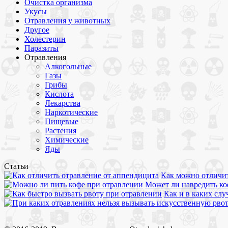
Очистка организма
Укусы
Отравления у животных
Другое
Холестерин
Паразиты
Отравления
Алкогольные
Газы
Грибы
Кислота
Лекарства
Наркотические
Пищевые
Растения
Химические
Яды
Статьи
Как можно отличит
Может ли навредить ко
Как и в каких сл