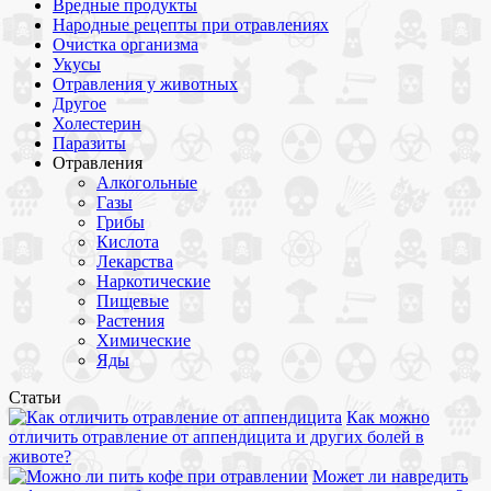
Вредные продукты
Народные рецепты при отравлениях
Очистка организма
Укусы
Отравления у животных
Другое
Холестерин
Паразиты
Отравления
Алкогольные
Газы
Грибы
Кислота
Лекарства
Наркотические
Пищевые
Растения
Химические
Яды
Статьи
Как можно
отличить отравление от аппендицита и других болей в
животе?
Может ли навредить