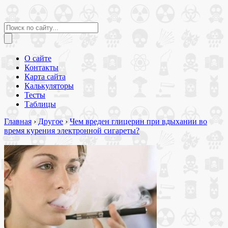
О сайте
Контакты
Карта сайта
Калькуляторы
Тесты
Таблицы
Главная
›
Другое
›
Чем вреден глицерин при вдыхании во
время курения электронной сигареты?