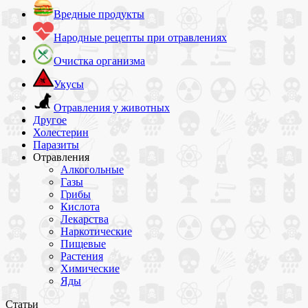
Вредные продукты
Народные рецепты при отравлениях
Очистка организма
Укусы
Отравления у животных
Другое
Холестерин
Паразиты
Отравления
Алкогольные
Газы
Грибы
Кислота
Лекарства
Наркотические
Пищевые
Растения
Химические
Яды
Статьи