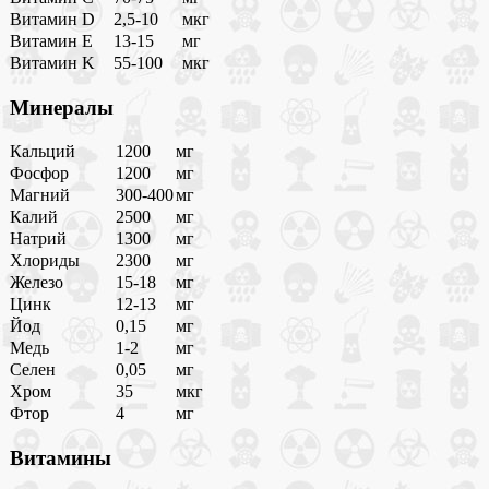
Витамин D
2,5-10
мкг
Витамин E
13-15
мг
Витамин K
55-100
мкг
Минералы
Кальций
1200
мг
Фосфор
1200
мг
Магний
300-400
мг
Калий
2500
мг
Натрий
1300
мг
Хлориды
2300
мг
Железо
15-18
мг
Цинк
12-13
мг
Йод
0,15
мг
Медь
1-2
мг
Селен
0,05
мг
Хром
35
мкг
Фтор
4
мг
Витамины