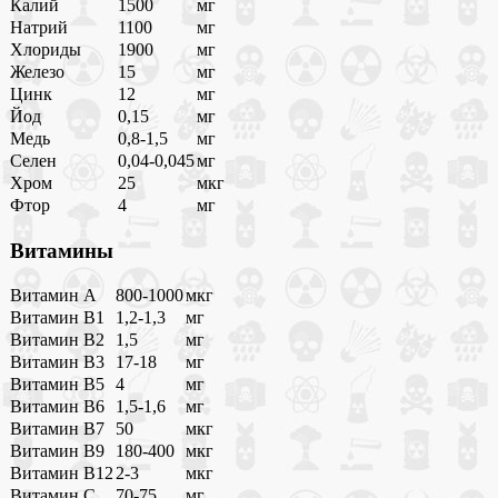
Калий
1500
мг
Натрий
1100
мг
Хлориды
1900
мг
Железо
15
мг
Цинк
12
мг
Йод
0,15
мг
Медь
0,8-1,5
мг
Селен
0,04-0,045
мг
Хром
25
мкг
Фтор
4
мг
Витамины
Витамин A
800-1000
мкг
Витамин B1
1,2-1,3
мг
Витамин B2
1,5
мг
Витамин B3
17-18
мг
Витамин B5
4
мг
Витамин B6
1,5-1,6
мг
Витамин B7
50
мкг
Витамин B9
180-400
мкг
Витамин B12
2-3
мкг
Витамин C
70-75
мг