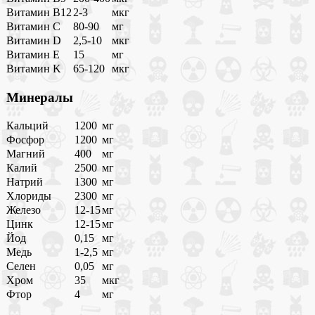
Витамин B12
2-3
мкг
Витамин C
80-90
мг
Витамин D
2,5-10
мкг
Витамин E
15
мг
Витамин K
65-120
мкг
Минералы
Кальций
1200
мг
Фосфор
1200
мг
Магний
400
мг
Калий
2500
мг
Натрий
1300
мг
Хлориды
2300
мг
Железо
12-15
мг
Цинк
12-15
мг
Йод
0,15
мг
Медь
1-2,5
мг
Селен
0,05
мг
Хром
35
мкг
Фтор
4
мг