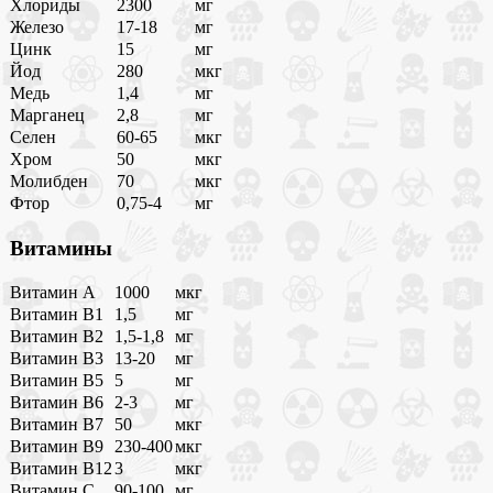
Хлориды
2300
мг
Железо
17-18
мг
Цинк
15
мг
Йод
280
мкг
Медь
1,4
мг
Марганец
2,8
мг
Селен
60-65
мкг
Хром
50
мкг
Молибден
70
мкг
Фтор
0,75-4
мг
Витамины
Витамин A
1000
мкг
Витамин B1
1,5
мг
Витамин B2
1,5-1,8
мг
Витамин B3
13-20
мг
Витамин B5
5
мг
Витамин B6
2-3
мг
Витамин B7
50
мкг
Витамин B9
230-400
мкг
Витамин B12
3
мкг
Витамин C
90-100
мг