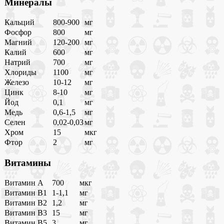
Минералы
Кальций
800-900
мг
Фосфор
800
мг
Магний
120-200
мг
Калий
600
мг
Натрий
700
мг
Хлориды
1100
мг
Железо
10-12
мг
Цинк
8-10
мг
Йод
0,1
мг
Медь
0,6-1,5
мг
Селен
0,02-0,03
мг
Хром
15
мкг
Фтор
2
мг
Витамины
Витамин A
700
мкг
Витамин B1
1-1,1
мг
Витамин B2
1,2
мг
Витамин B3
15
мг
Витамин B5
3
мг