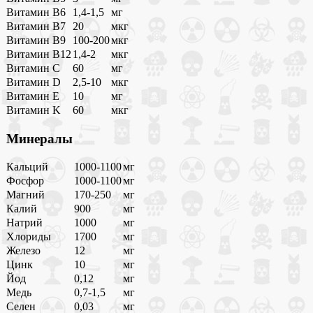
Витамин B6
1,4-1,5
мг
Витамин B7
20
мкг
Витамин B9
100-200
мкг
Витамин B12
1,4-2
мкг
Витамин C
60
мг
Витамин D
2,5-10
мкг
Витамин E
10
мг
Витамин K
60
мкг
Минералы
Кальций
1000-1100
мг
Фосфор
1000-1100
мг
Магний
170-250
мг
Калий
900
мг
Натрий
1000
мг
Хлориды
1700
мг
Железо
12
мг
Цинк
10
мг
Йод
0,12
мг
Медь
0,7-1,5
мг
Селен
0,03
мг