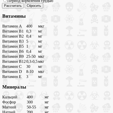
Период кормления грудью
Витамины
Витамин A
400
мкг
Витамин B1
0,3
мг
Витамин B2
0,4
мг
Витамин B3
5
мг
Витамин B5
1
мг
Витамин B6
0,4
мг
Витамин B9
25-50
мкг
Витамин B12
0,3-0,5
мкг
Витамин C
30
мг
Витамин D
8-10
мкг
Витамин E
3
мг
Минералы
Кальций
400
мг
Фосфор
300
мг
Магний
50-55
мг
Натрий
200
мг