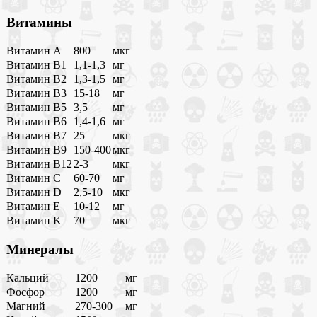
Витамины
Витамин A
800
мкг
Витамин B1
1,1-1,3
мг
Витамин B2
1,3-1,5
мг
Витамин B3
15-18
мг
Витамин B5
3,5
мг
Витамин B6
1,4-1,6
мг
Витамин B7
25
мкг
Витамин B9
150-400
мкг
Витамин B12
2-3
мкг
Витамин C
60-70
мг
Витамин D
2,5-10
мкг
Витамин E
10-12
мг
Витамин K
70
мкг
Минералы
Кальций
1200
мг
Фосфор
1200
мг
Магний
270-300
мг