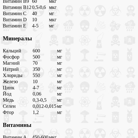
Витамин B9
60
мкг
Витамин B12
0,5-0,6
мкг
Витамин C
40
мг
Витамин D
10
мкг
Витамин E
4-5
мг
Минералы
Кальций
600
мг
Фосфор
500
мг
Магний
70
мг
Натрий
350
мг
Хлориды
550
мг
Железо
10
мг
Цинк
4-7
мг
Йод
0,06
мг
Медь
0,3-0,5
мг
Селен
0,012-0,015
мг
Фтор
1,2
мг
Витамины
Витамин A
450-600
мкг