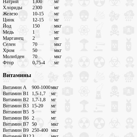
Натрий
1300
мг
Хлориды
2300
мг
Железо
10-15
мг
Цинк
12-15
мг
Йод
150
мкг
Медь
1
мг
Марганец
2
мг
Селен
70
мкг
Хром
50
мкг
Молибден
70
мкг
Фтор
0,75-4
мг
Витамины
Витамин A
900-1000
мкг
Витамин B1
1,5-1,7
мг
Витамин B2
1,7-1,8
мг
Витамин B3
15-20
мг
Витамин B5
5
мг
Витамин B6
2
мг
Витамин B7
50
мкг
Витамин B9
250-400
мкг
Витамин B12
3
мкг