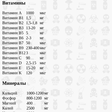
Витамины
Витамин A
1000
мкг
Витамин B1
1,5
мг
Витамин B2
1,5-1,8
мг
Витамин B3
13-20
мг
Витамин B5
5
мг
Витамин B6
2-3
мг
Витамин B7
50
мкг
Витамин B9
230-400
мкг
Витамин B12
3
мкг
Витамин C
90
мг
Витамин D
2,5-15
мкг
Витамин E
15-20
мг
Витамин K
120
мкг
Минералы
Кальций
1000-1200
мг
Фосфор
800-1200
мг
Магний
400
мг
Калий
2500
мг