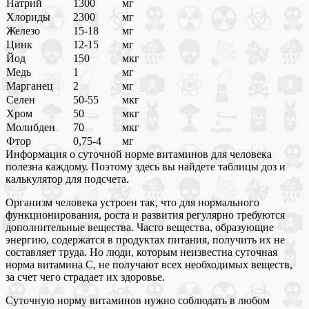
Натрий
1300
мг
Хлориды
2300
мг
Железо
15-18
мг
Цинк
12-15
мг
Йод
150
мкг
Медь
1
мг
Марганец
2
мг
Селен
50-55
мкг
Хром
50
мкг
Молибден
70
мкг
Фтор
0,75-4
мг
Информация о суточной норме витаминов для человека
полезна каждому. Поэтому здесь вы найдете таблицы доз и
калькулятор для подсчета.
Организм человека устроен так, что для нормального
функционирования, роста и развития регулярно требуются
дополнительные вещества. Часто вещества, образующие
энергию, содержатся в продуктах питания, получить их не
составляет труда. Но люди, которым неизвестна суточная
норма витамина C, не получают всех необходимых веществ,
за счет чего страдает их здоровье.
Суточную норму витаминов нужно соблюдать в любом