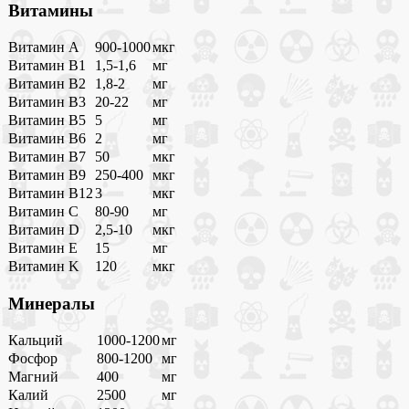
Витамины
Витамин A
900-1000
мкг
Витамин B1
1,5-1,6
мг
Витамин B2
1,8-2
мг
Витамин B3
20-22
мг
Витамин B5
5
мг
Витамин B6
2
мг
Витамин B7
50
мкг
Витамин B9
250-400
мкг
Витамин B12
3
мкг
Витамин C
80-90
мг
Витамин D
2,5-10
мкг
Витамин E
15
мг
Витамин K
120
мкг
Минералы
Кальций
1000-1200
мг
Фосфор
800-1200
мг
Магний
400
мг
Калий
2500
мг