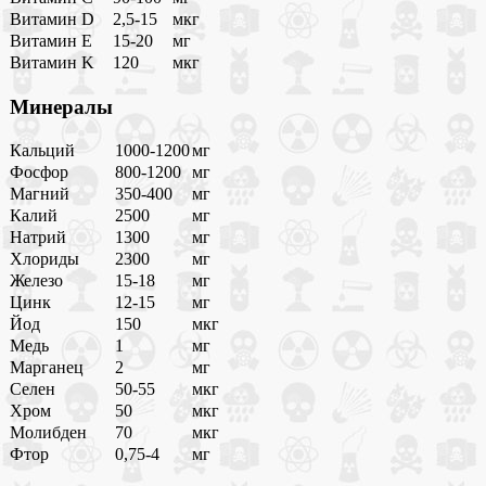
Витамин D
2,5-15
мкг
Витамин E
15-20
мг
Витамин K
120
мкг
Минералы
Кальций
1000-1200
мг
Фосфор
800-1200
мг
Магний
350-400
мг
Калий
2500
мг
Натрий
1300
мг
Хлориды
2300
мг
Железо
15-18
мг
Цинк
12-15
мг
Йод
150
мкг
Медь
1
мг
Марганец
2
мг
Селен
50-55
мкг
Хром
50
мкг
Молибден
70
мкг
Фтор
0,75-4
мг