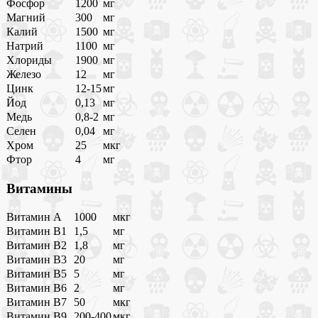
Фосфор
1200
мг
Магний
300
мг
Калий
1500
мг
Натрий
1100
мг
Хлориды
1900
мг
Железо
12
мг
Цинк
12-15
мг
Йод
0,13
мг
Медь
0,8-2
мг
Селен
0,04
мг
Хром
25
мкг
Фтор
4
мг
Витамины
Витамин A
1000
мкг
Витамин B1
1,5
мг
Витамин B2
1,8
мг
Витамин B3
20
мг
Витамин B5
5
мг
Витамин B6
2
мг
Витамин B7
50
мкг
Витамин B9
200-400
мкг