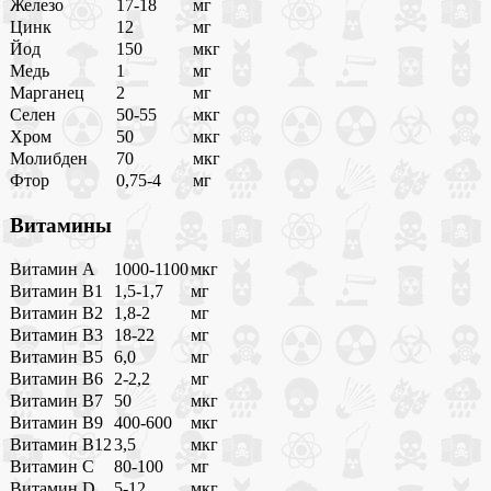
Железо
17-18
мг
Цинк
12
мг
Йод
150
мкг
Медь
1
мг
Марганец
2
мг
Селен
50-55
мкг
Хром
50
мкг
Молибден
70
мкг
Фтор
0,75-4
мг
Витамины
Витамин A
1000-1100
мкг
Витамин B1
1,5-1,7
мг
Витамин B2
1,8-2
мг
Витамин B3
18-22
мг
Витамин B5
6,0
мг
Витамин B6
2-2,2
мг
Витамин B7
50
мкг
Витамин B9
400-600
мкг
Витамин B12
3,5
мкг
Витамин C
80-100
мг
Витамин D
5-12
мкг