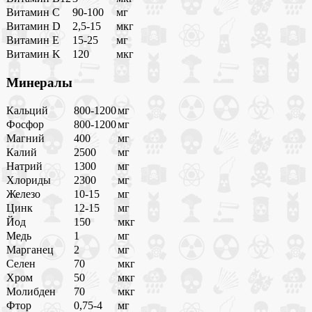
Витамин C
90-100
мг
Витамин D
2,5-15
мкг
Витамин E
15-25
мг
Витамин K
120
мкг
Минералы
Кальций
800-1200
мг
Фосфор
800-1200
мг
Магний
400
мг
Калий
2500
мг
Натрий
1300
мг
Хлориды
2300
мг
Железо
10-15
мг
Цинк
12-15
мг
Йод
150
мкг
Медь
1
мг
Марганец
2
мг
Селен
70
мкг
Хром
50
мкг
Молибден
70
мкг
Фтор
0,75-4
мг