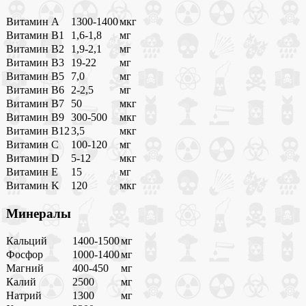
Витамин A
1300-1400
мкг
Витамин B1
1,6-1,8
мг
Витамин B2
1,9-2,1
мг
Витамин B3
19-22
мг
Витамин B5
7,0
мг
Витамин B6
2-2,5
мг
Витамин B7
50
мкг
Витамин B9
300-500
мкг
Витамин B12
3,5
мкг
Витамин C
100-120
мг
Витамин D
5-12
мкг
Витамин E
15
мг
Витамин K
120
мкг
Минералы
Кальций
1400-1500
мг
Фосфор
1000-1400
мг
Магний
400-450
мг
Калий
2500
мг
Натрий
1300
мг