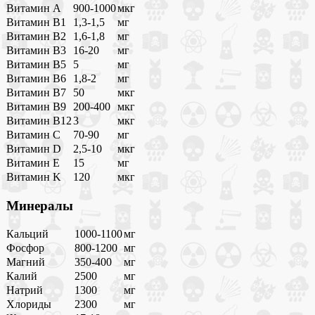
Витамин A
900-1000
мкг
Витамин B1
1,3-1,5
мг
Витамин B2
1,6-1,8
мг
Витамин B3
16-20
мг
Витамин B5
5
мг
Витамин B6
1,8-2
мг
Витамин B7
50
мкг
Витамин B9
200-400
мкг
Витамин B12
3
мкг
Витамин C
70-90
мг
Витамин D
2,5-10
мкг
Витамин E
15
мг
Витамин K
120
мкг
Минералы
Кальций
1000-1100
мг
Фосфор
800-1200
мг
Магний
350-400
мг
Калий
2500
мг
Натрий
1300
мг
Хлориды
2300
мг