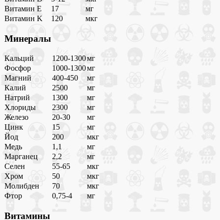
Витамин E
17
мг
Витамин K
120
мкг
Минералы
Кальций
1200-1300
мг
Фосфор
1000-1300
мг
Магний
400-450
мг
Калий
2500
мг
Натрий
1300
мг
Хлориды
2300
мг
Железо
20-30
мг
Цинк
15
мг
Йод
200
мкг
Медь
1,1
мг
Марганец
2,2
мг
Селен
55-65
мкг
Хром
50
мкг
Молибден
70
мкг
Фтор
0,75-4
мг
Витамины