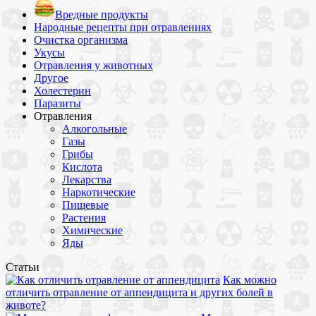
Вредные продукты
Народные рецепты при отравлениях
Очистка организма
Укусы
Отравления у животных
Другое
Холестерин
Паразиты
Отравления
Алкогольные
Газы
Грибы
Кислота
Лекарства
Наркотические
Пищевые
Растения
Химические
Яды
Статьи
Как можно
отличить отравление от аппендицита и других болей в
животе?