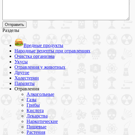
Разделы
Вредные продукты
Народные рецепты при отравлениях
Очистка организма
Укусы
Отравления у животных
Другое
Холестерин
Паразиты
Отравления
Алкогольные
Газы
Грибы
Кислота
Лекарства
Наркотические
Пищевые
Растения