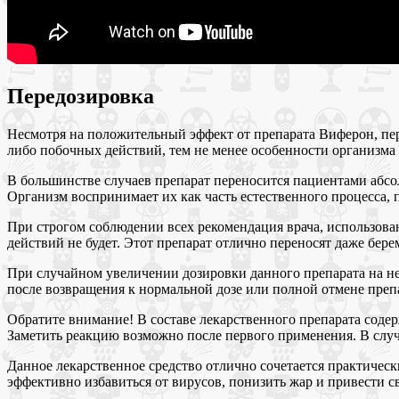
Передозировка
Несмотря на положительный эффект от препарата Виферон, пе
либо побочных действий, тем не менее особенности организм
В большинстве случаев препарат переносится пациентами абсол
Организм воспринимает их как часть естественного процесса, 
При строгом соблюдении всех рекомендация врача, использова
действий не будет. Этот препарат отлично переносят даже бе
При случайном увеличении дозировки данного препарата на н
после возвращения к нормальной дозе или полной отмене препа
Обратите внимание! В составе лекарственного препарата соде
Заметить реакцию возможно после первого применения. В случа
Данное лекарственное средство отлично сочетается практичес
эффективно избавиться от вирусов, понизить жар и привести с