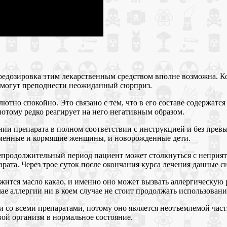
редозировка этим лекарственным средством вполне возможна. К
а могут преподнести неожиданный сюрприз.
ютно спокойно. Это связано с тем, что в его составе содержатся
потому редко реагирует на него негативным образом.
нии препарата в полном соответствии с инструкцией и без пре
ременные и кормящие женщины, и новорожденные дети.
епродолжительный период пациент может столкнуться с неприя
рата. Через трое суток после окончания курса лечения данные 
ржится масло какао, и именно оно может вызвать аллергическу
е аллергии ни в коем случае не стоит продолжать использовани
ки со всеми препаратами, потому оно является неотъемлемой ча
вой организм в нормальное состояние.