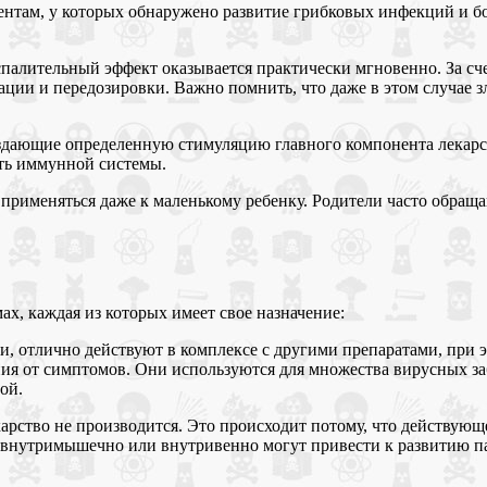
ентам, у которых обнаружено развитие грибковых инфекций и б
палительный эффект оказывается практически мгновенно. За сче
ации и передозировки. Важно помнить, что даже в этом случае з
оздающие определенную стимуляцию главного компонента лекарств
ть иммунной системы.
применяться даже к маленькому ребенку. Родители часто обраща
ах, каждая из которых имеет свое назначение:
, отлично действуют в комплексе с другими препаратами, при 
ия от симптомов. Они используются для множества вирусных за
ой.
карство не производится. Это происходит потому, что действующ
 внутримышечно или внутривенно могут привести к развитию па