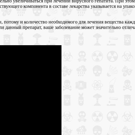
тельно увеличиваться при лечении вирусного гепатита. При этом
твующего компонента в составе лекарства указывается на упако
 потому и количество необходимого для лечения вещества каждо
ли данный препарат, ваше заболевание может значительно отлича