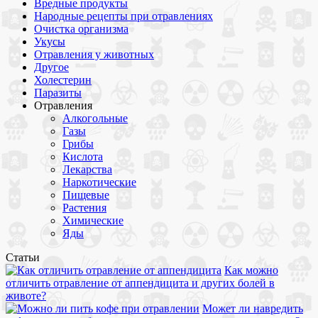
Вредные продукты
Народные рецепты при отравлениях
Очистка организма
Укусы
Отравления у животных
Другое
Холестерин
Паразиты
Отравления
Алкогольные
Газы
Грибы
Кислота
Лекарства
Наркотические
Пищевые
Растения
Химические
Яды
Статьи
Как можно
отличить отравление от аппендицита и других болей в
животе?
Может ли навредить