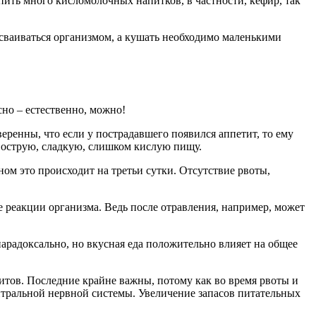
пить много кисломолочных напитков, в частности, кефир, так
сваиваться организмом, а кушать необходимо маленькими
но – естественно, можно!
ренны, что если у пострадавшего появился аппетит, то ему
д, острую, сладкую, слишком кислую пищу.
ом это происходит на третьи сутки. Отсутствие рвоты,
реакции организма. Ведь после отравления, например, может
парадоксально, но вкусная еда положительно влияет на общее
итов. Последние крайне важны, потому как во время рвоты и
центральной нервной системы. Увеличение запасов питательных