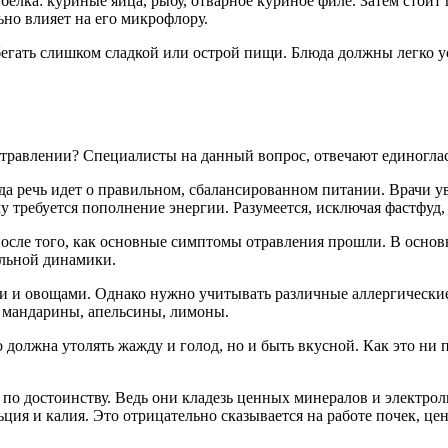
лка: куриные яйца, рыбу, отварное куриное филе. Затем стоит 
но влияет на его микрофлору.
егать слишком сладкой или острой пищи. Блюда должны легко у
травлении? Специалисты на данный вопрос, отвечают единоглас
 речь идет о правильном, сбалансированном питании. Врачи уве
изму требуется пополнение энергии. Разумеется, исключая фастфу
после того, как основные симптомы отравления прошли. В основн
ельной динамики.
 и овощами. Однако нужно учитывать различные аллергические 
– мандарины, апельсины, лимоны.
должна утолять жажду и голод, но и быть вкусной. Как это ни 
по достоинству. Ведь они кладезь ценных минералов и электрол
льция и калия. Это отрицательно сказывается на работе почек, 